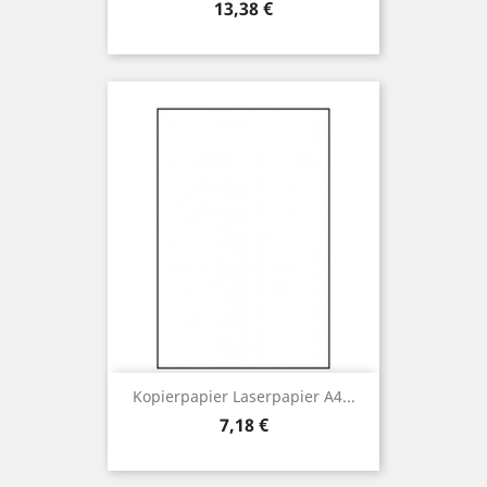
Preis
13,38 €
Kopierpapier Laserpapier A4...
Preis
7,18 €