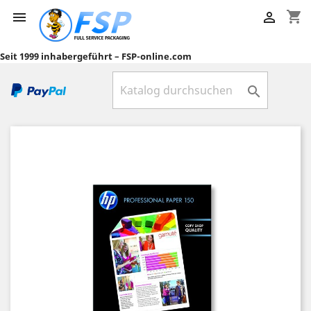
shopping_cart


Seit 1999 inhabergeführt – FSP-online.com
