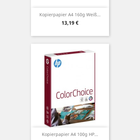
Kopierpapier A4 160g Weiß...
Preis
13,19 €
Kopierpapier A4 100g HP...