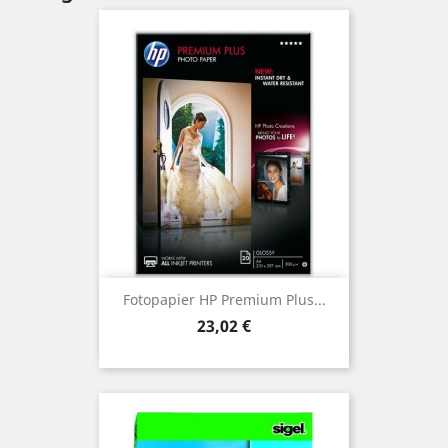
Fotopapier HP Premium Plus...
Preis
23,02 €