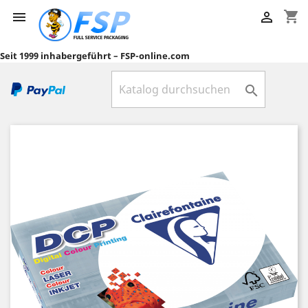
shopping_cart


Seit 1999 inhabergeführt – FSP-online.com
