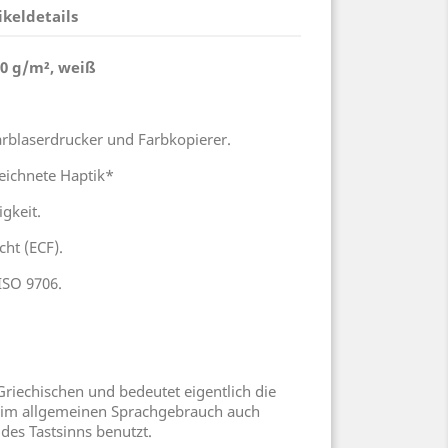
ikeldetails
60 g/m², weiß
arblaserdrucker und Farbkopierer.
eichnete Haptik*
gkeit.
cht (ECF).
ISO 9706.
riechischen und bedeutet eigentlich die
 im allgemeinen Sprachgebrauch auch
des Tastsinns benutzt.