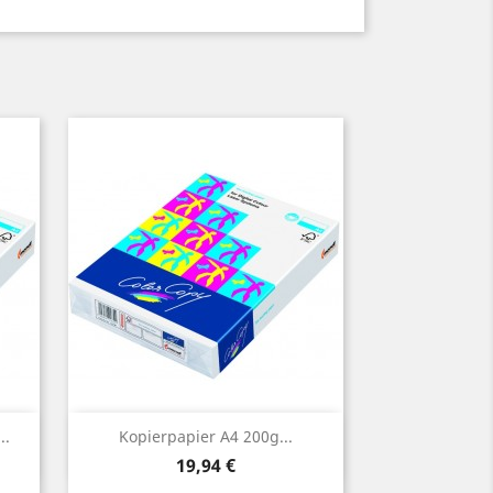
Vorschau

..
Kopierpapier A4 200g...
Preis
19,94 €