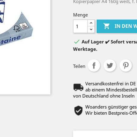
Kopierpapier A4 160g weiß, f.
Menge

IN DEN

Auf Lager ✔️ Sofort versa
Werktage.
Teilen
Versandkostenfrei in DE
ab einem Mindestbestell
von Deutschland ohne Inseln
Woanders günstiger ge
Wir bieten Bestpreis-Off