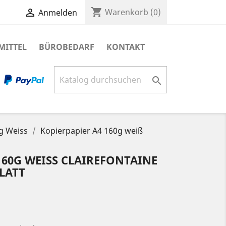
shopping_cart

Warenkorb
(0)
Anmelden
MITTEL
BÜROBEDARF
KONTAKT

g Weiss
Kopierpapier A4 160g weiß
60G WEISS CLAIREFONTAINE L
LATT