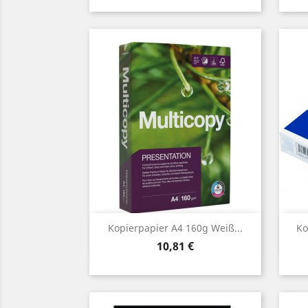
Vorschau

Kopierpapier A4 160g Weiß...
Ko
Preis
10,81 €