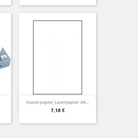
Vorschau

.
Kopierpapier Laserpapier A4...
Preis
7,18 €