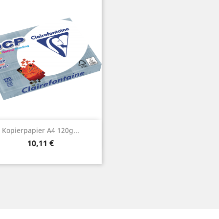
Vorschau

Kopierpapier A4 120g...
Preis
10,11 €