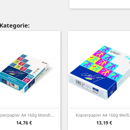
 Kategorie:
Vorschau
Vorschau


pierpapier A4 160g Mondi...
Kopierpapier A4 160g Weiß.
Preis
Preis
14,76 €
13,19 €