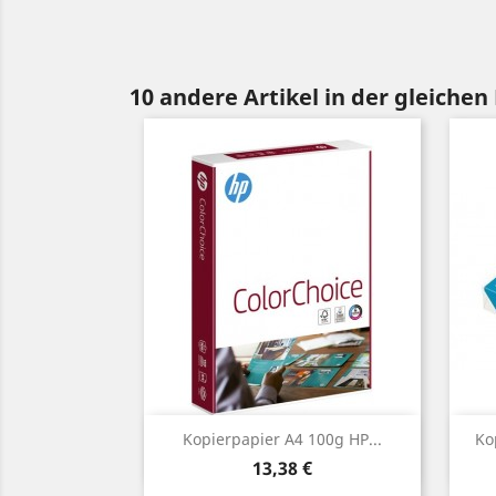
10 andere Artikel in der gleichen
Vorschau

Kopierpapier A4 100g HP...
Ko
Preis
13,38 €