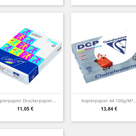
Vorschau
Vorschau


pierpapier Druckerpapier...
Kopierpapier A4 100g/m²..
Preis
Preis
11,05 €
13,84 €