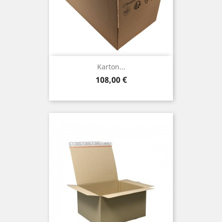
Karton...
Preis
108,00 €