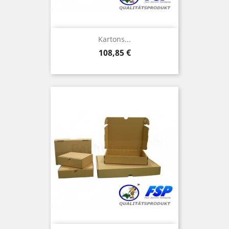
Kartons...
Preis
108,85 €