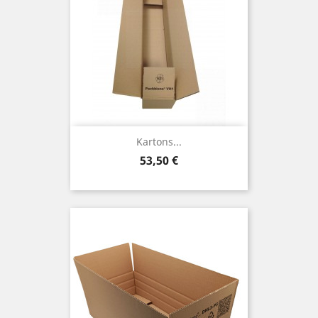
Kartons...
Preis
53,50 €