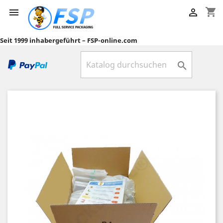
shopping_cart


Seit 1999 inhabergeführt – FSP-online.com
