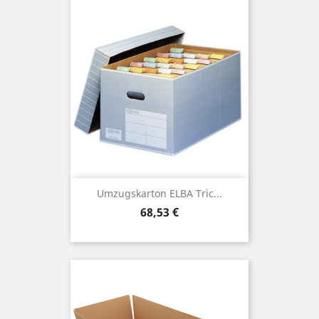
Umzugskarton ELBA Tric...
Preis
68,53 €