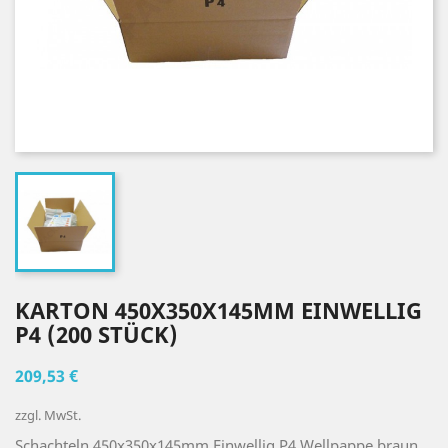
KARTON 450X350X145MM EINWELLIG
P4 (200 STÜCK)
209,53 €
zzgl. MwSt.
Schachteln 450x350x145mm Einwellig P4 Wellpappe braun