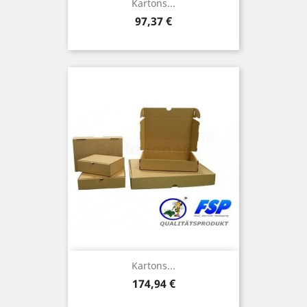
Kartons...
Preis
97,37 €
Kartons...
Preis
174,94 €