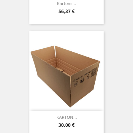
Kartons...
Preis
56,37 €
KARTON...
Preis
30,00 €