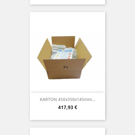
KARTON 450x350x145mm...
Preis
417,93 €