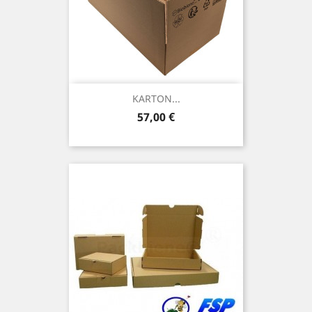
KARTON...
Preis
57,00 €