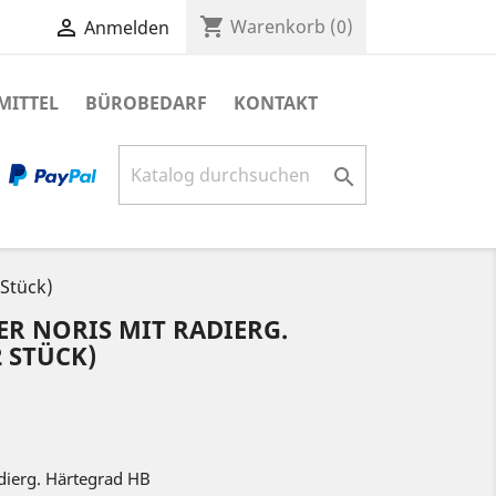
shopping_cart

Warenkorb
(0)
Anmelden
MITTEL
BÜROBEDARF
KONTAKT

 Stück)
LER NORIS MIT RADIERG.
 STÜCK)
Radierg. Härtegrad HB