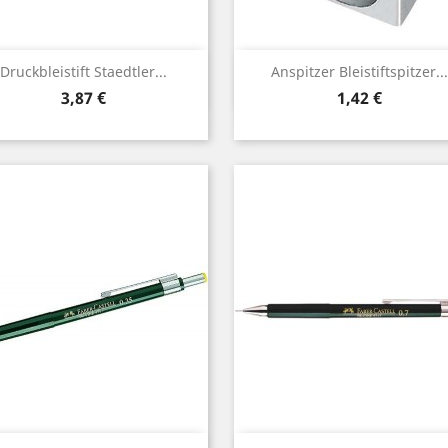
Vorschau
Vorschau


Druckbleistift Staedtler...
Anspitzer Bleistiftspitzer...
Preis
Preis
3,87 €
1,42 €