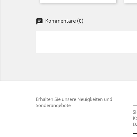
Kommentare (0)
chat
Erhalten Sie unsere Neuigkeiten und
Sonderangebote
Si
Ko
D