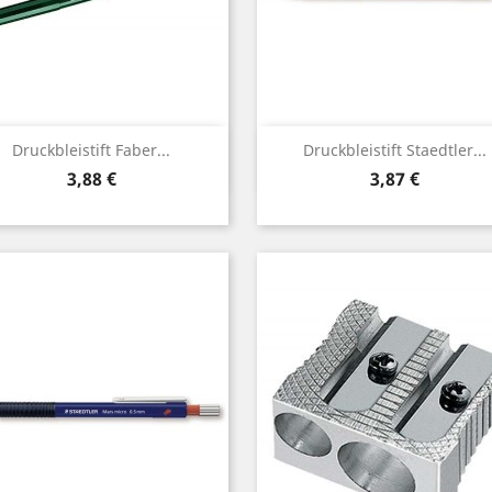
Vorschau
Vorschau


Druckbleistift Faber...
Druckbleistift Staedtler...
Preis
Preis
3,88 €
3,87 €