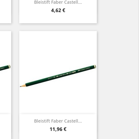
Vorschau

Bleistift Faber Castell...
Preis
4,62 €
Vorschau

Bleistift Faber Castell...
Preis
11,96 €