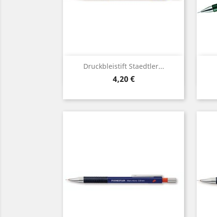
Vorschau

Druckbleistift Staedtler...
Preis
4,20 €