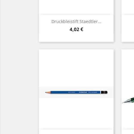
Vorschau

Druckbleistift Staedtler...
Preis
4,02 €