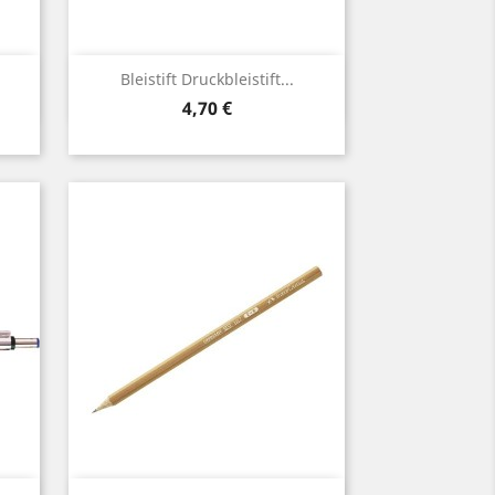
Vorschau

Bleistift Druckbleistift...
Preis
4,70 €