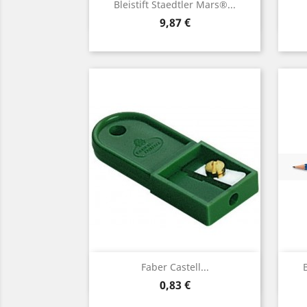
Vorschau

Bleistift Staedtler Mars®...
Preis
9,87 €
Vorschau

Faber Castell...
Preis
0,83 €