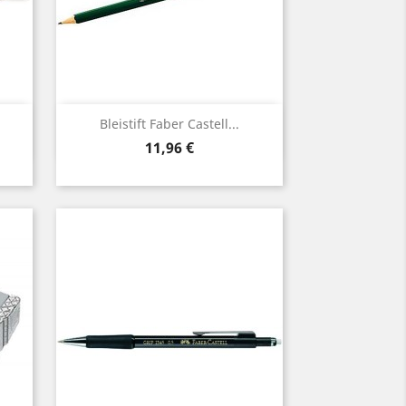
Vorschau

Bleistift Faber Castell...
Preis
11,96 €