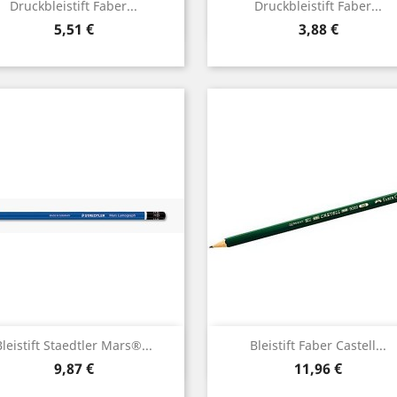
Vorschau
Vorschau


Druckbleistift Faber...
Druckbleistift Faber...
Preis
Preis
5,51 €
3,88 €
Vorschau
Vorschau


Bleistift Staedtler Mars®...
Bleistift Faber Castell...
Preis
Preis
9,87 €
11,96 €