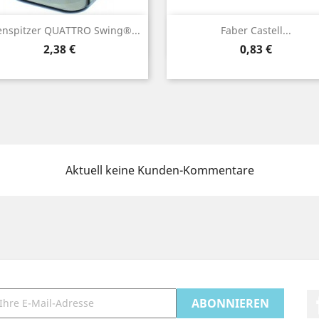
Vorschau
Vorschau


nspitzer QUATTRO Swing®...
Faber Castell...
Preis
Preis
2,38 €
0,83 €
Aktuell keine Kunden-Kommentare