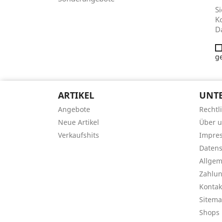
Si
Ko
D
g
ARTIKEL
UNT
Angebote
Rechtl
Neue Artikel
Über 
Verkaufshits
Impre
Datens
Allge
Zahlu
Kontak
Sitem
Shops