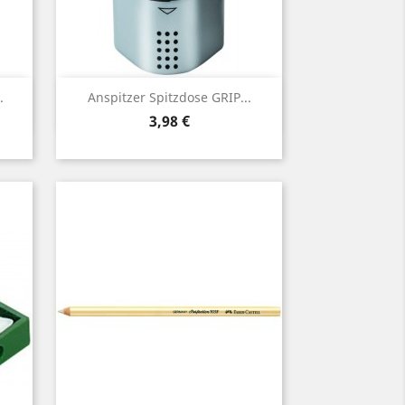
Vorschau

.
Anspitzer Spitzdose GRIP...
Preis
3,98 €