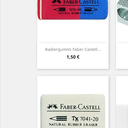
Vorschau

Radiergummi Faber Castell...
Preis
1,50 €