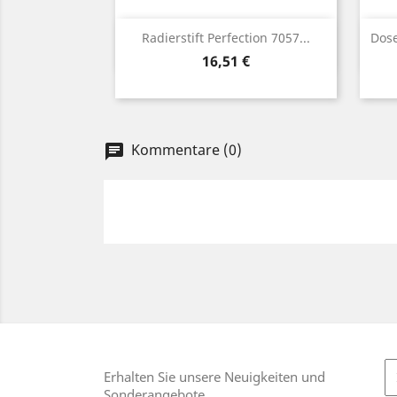
Vorschau

Radierstift Perfection 7057...
Dose
Preis
16,51 €
Kommentare (0)
chat
Erhalten Sie unsere Neuigkeiten und
Sonderangebote