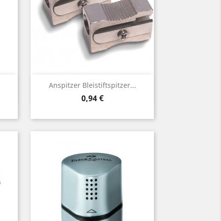
Vorschau

Anspitzer Bleistiftspitzer...
Preis
0,94 €