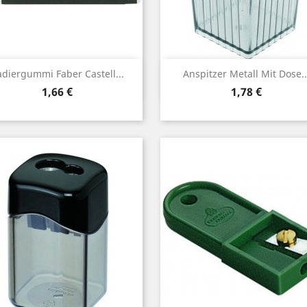
Vorschau
Vorschau


diergummi Faber Castell...
Anspitzer Metall Mit Dose..
Preis
Preis
1,66 €
1,78 €