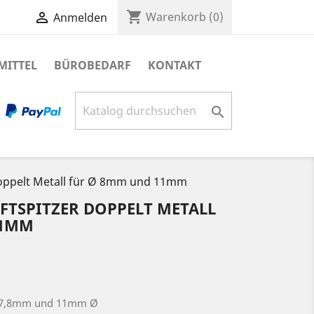
shopping_cart

Warenkorb
(0)
Anmelden
MITTEL
BÜROBEDARF
KONTAKT

 doppelt Metall für Ø 8mm und 11mm
IFTSPITZER DOPPELT METALL
11MM
all 7,8mm und 11mm Ø