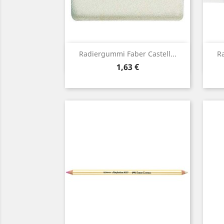
Vorschau

Radiergummi Faber Castell...
Ra
Preis
1,63 €