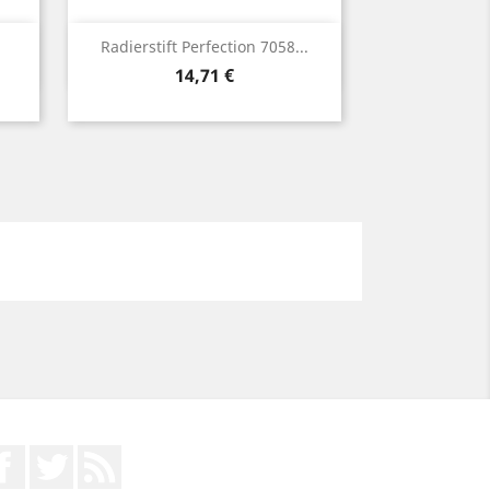
Vorschau

Radierstift Perfection 7058...
Preis
14,71 €
Facebook
Twitter
RSS