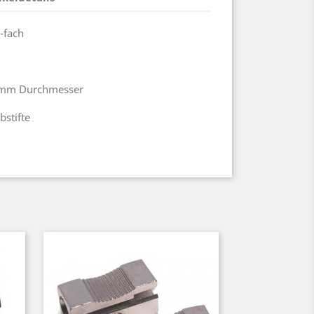
2-fach
11mm Durchmesser
bstifte