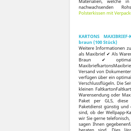
Materialien, welche 
nachwachsenden Rohs
Polsterkissen mit Verpac
KARTONS MAXIBRIEF
braun (100 Stück)
Weitere Informationen zu
als Maxibrief ✔ Als Ware
Braun ✔ opti
MaxibriefkartonsMaxibri
Versand von Dokumenten 
verfügen über ein optima
Verschlussflügeln. Die 
kleinen FaltkartonFaltkar
Warensendung oder Maxib
Paket per GLS, diese 
Paketdienst günstig und 
sind, ob der Wellpapp-Ka
wir Sie gerne telefonisc
sagen Ihnen gegebenenfa
beraten sind. Dies läs