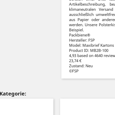
Artikelbeschreibung, 
klimaneutralen Versan
ausschließlich umweltfre
aus Papier oder andere
werden. Unsere Polsterki
Beispiel.
Packbiene®
Hersteller:
FSP
Model:
Maxibrief Karton
Product ID:
MB2B-100
4,93
based on
4640
revie
23,74 €
Zustand:
Neu
©FSP
 Kategorie: