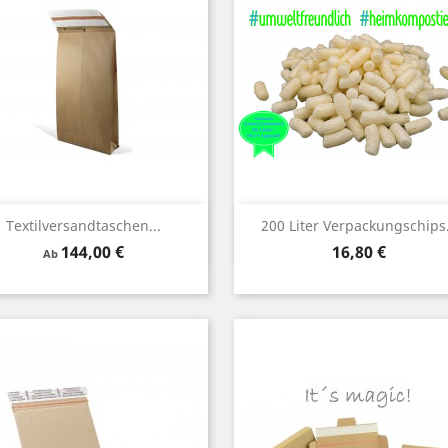
Vorschau
Vorschau


Textilversandtaschen...
200 Liter Verpackungschips.
Preis
Preis
144,00 €
16,80 €
Ab