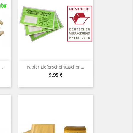
Vorschau

..
Papier Lieferscheintaschen...
Preis
9,95 €