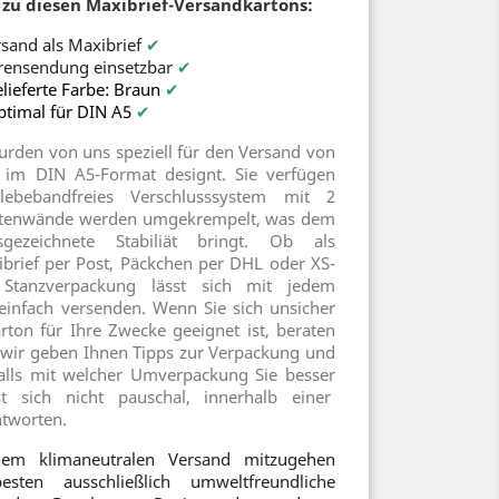
zu diesen Maxibrief-Versandkartons:
sand als Maxibrief
✔
rensendung einsetzbar
✔
lieferte Farbe: Braun
✔
ptimal für DIN A5
✔
urden von uns speziell für den Versand von
im DIN A5-Format designt. Sie verfügen
lebebandfreies Verschlusssystem mit 2
Seitenwände werden umgekrempelt, was dem
sgezeichnete Stabiliät bringt. Ob als
rief per Post, Päckchen per DHL oder XS-
Stanzverpackung lässt sich mit jedem
einfach versenden. Wenn Sie sich unsicher
rton für Ihre Zwecke geeignet ist, beraten
h, wir geben Ihnen Tipps zur Verpackung und
lls mit welcher Umverpackung Sie besser
st sich nicht pauschal, innerhalb einer
ntworten.
em klimaneutralen Versand mitzugehen
ten ausschließlich umweltfreundliche