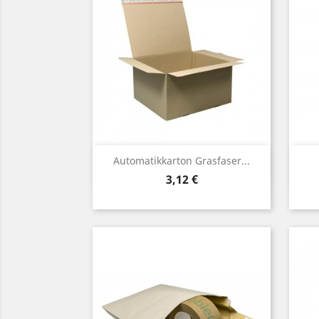
Vorschau

Automatikkarton Grasfaser...
Preis
3,12 €