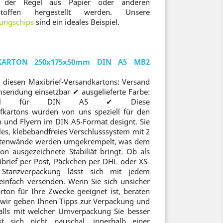
in der Regel aus Papier oder anderen
toffen hergestellt werden. Unsere
kungschips
sind ein ideales Beispiel.
-KARTON 250x175x50mm DIN A5 MB2
 diesen Maxibrief-Versandkartons: Versand
nsendung einsetzbar ✔ ausgelieferte Farbe:
mal für DIN A5 ✔ Diese
efkartons wurden von uns speziell für den
und Flyern im DIN A5-Format designt. Sie
les, klebebandfreies Verschlusssystem mit 2
Seitenwände werden umgekrempelt, was dem
ton ausgezeichnete Stabiliät bringt. Ob als
rief per Post, Päckchen per DHL oder XS-
Stanzverpackung lässt sich mit jedem
einfach versenden. Wenn Sie sich unsicher
rton für Ihre Zwecke geeignet ist, beraten
h, wir geben Ihnen Tipps zur Verpackung und
lls mit welcher Umverpackung Sie besser
st sich nicht pauschal, innerhalb einer