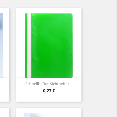
Vorschau

Schnellhefter Sichthefter...
Preis
0,23 €