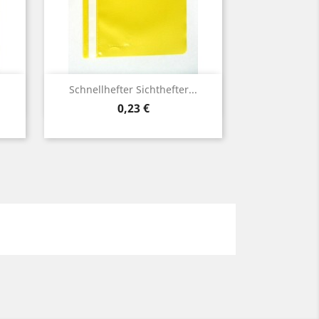
Vorschau

Schnellhefter Sichthefter...
Preis
0,23 €