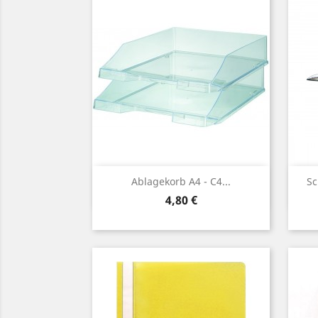
Vorschau

Ablagekorb A4 - C4...
Sc
Preis
4,80 €