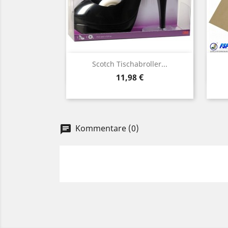
Vorschau

Scotch Tischabroller...
Preis
11,98 €
Kommentare (0)
chat