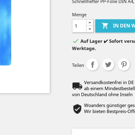
Schnellhefter PP-Folie DIN A4,
Menge

IN DEN

Auf Lager ✔️ Sofort versa
Werktage.
Teilen
Versandkostenfrei in DE
ab einem Mindestbestell
von Deutschland ohne Inseln
Woanders günstiger ge
Wir bieten Bestpreis-Off