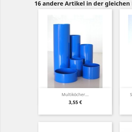
16 andere Artikel in der gleichen
Vorschau

Multiköcher...
S
Preis
3,55 €