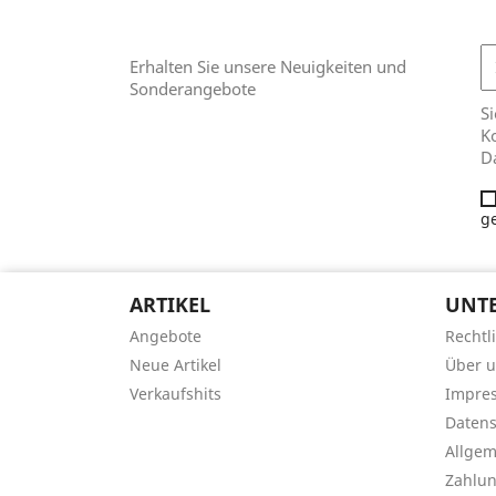
Erhalten Sie unsere Neuigkeiten und
Sonderangebote
Si
Ko
D
g
ARTIKEL
UNT
Angebote
Rechtl
Neue Artikel
Über 
Verkaufshits
Impre
Datens
Allge
Zahlu