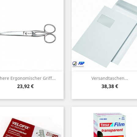
Vorschau
Vorschau


here Ergonomischer Griff...
Versandtaschen...
Preis
Preis
23,92 €
38,38 €