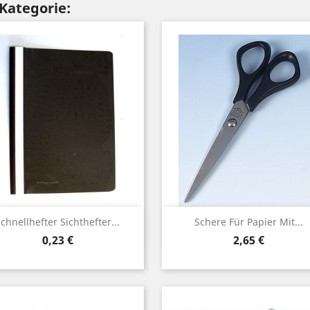
 Kategorie:
Vorschau
Vorschau


chnellhefter Sichthefter...
Schere Für Papier Mit...
Preis
Preis
0,23 €
2,65 €