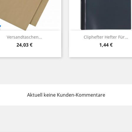
Vorschau
Vorschau


Versandtaschen...
Cliphefter Hefter Für...
Preis
Preis
24,03 €
1,44 €
Aktuell keine Kunden-Kommentare