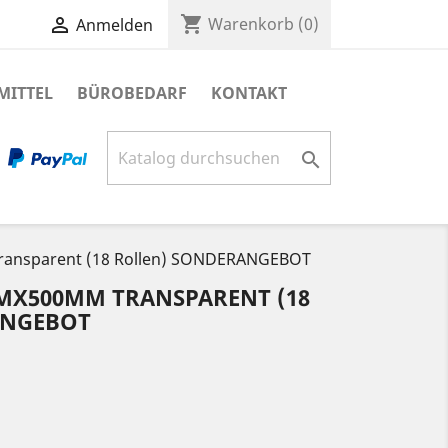
shopping_cart

Warenkorb
(0)
Anmelden
MITTEL
BÜROBEDARF
KONTAKT

transparent (18 Rollen) SONDERANGEBOT
0MX500MM TRANSPARENT (18
ANGEBOT