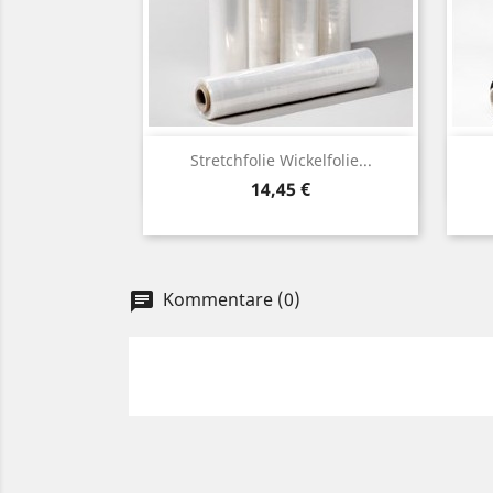
Vorschau

Stretchfolie Wickelfolie...
Preis
14,45 €
Kommentare (0)
chat