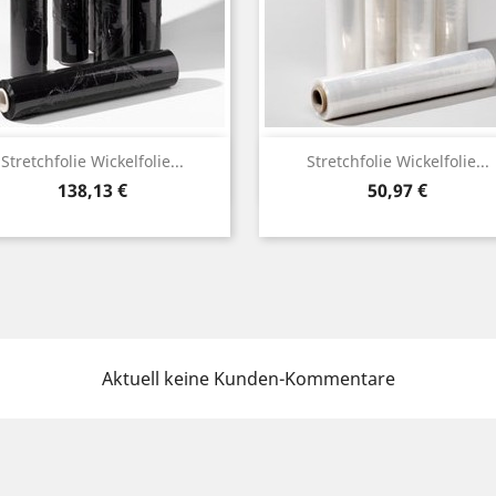
Vorschau
Vorschau


Stretchfolie Wickelfolie...
Stretchfolie Wickelfolie...
Preis
Preis
138,13 €
50,97 €
Aktuell keine Kunden-Kommentare