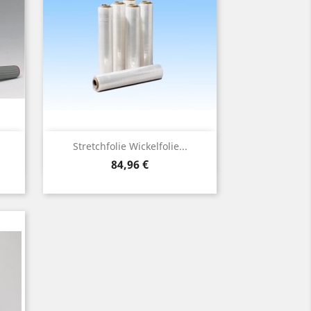
Vorschau

Stretchfolie Wickelfolie...
Preis
84,96 €