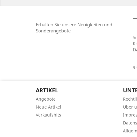
Erhalten Sie unsere Neuigkeiten und
Sonderangebote
Si
Ko
D
g
ARTIKEL
UNT
Angebote
Rechtl
Neue Artikel
Über 
Verkaufshits
Impre
Datens
Allge