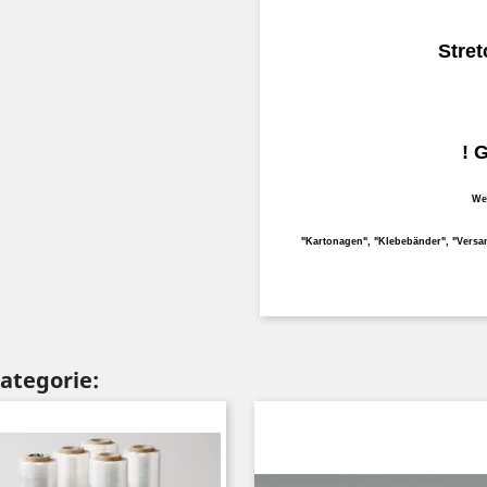
Stret
! 
Wei
"Kartonagen", "Klebebänder", "Versan
Kategorie: