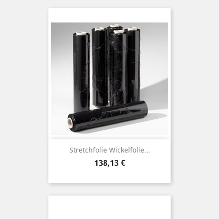
Stretchfolie Wickelfolie...
Preis
138,13 €