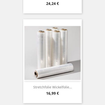
Preis
24,24 €
Stretchfolie Wickelfolie...
Preis
16,99 €