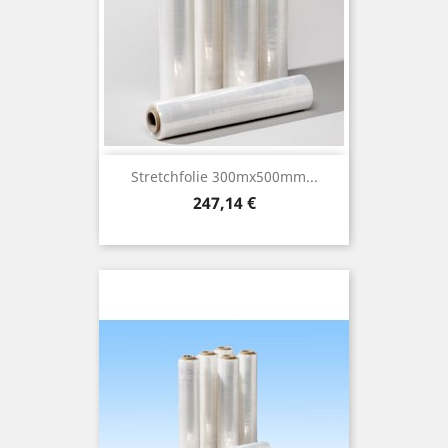
Stretchfolie 300mx500mm...
Preis
247,14 €