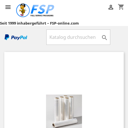
shopping_cart


Seit 1999 inhabergeführt – FSP-online.com
