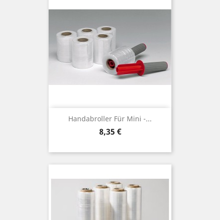
Handabroller Für Mini -...
Preis
8,35 €