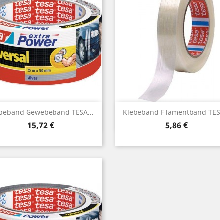
Vorschau
Vorschau


beband Gewebeband TESA...
Klebeband Filamentband TESA
Preis
Preis
15,72 €
5,86 €