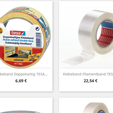
Vorschau
Vorschau


beband Doppelseitig TESA...
Klebeband Filamentband TESA
Preis
Preis
6,69 €
22,54 €