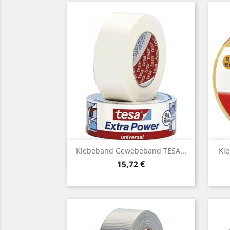
Vorschau

Klebeband Gewebeband TESA...
Kle
Preis
15,72 €