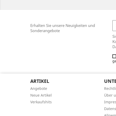
Erhalten Sie unsere Neuigkeiten und
Sonderangebote
Si
Ko
D
g
ARTIKEL
UNT
Angebote
Rechtl
Neue Artikel
Über 
Verkaufshits
Impre
Datens
Allge