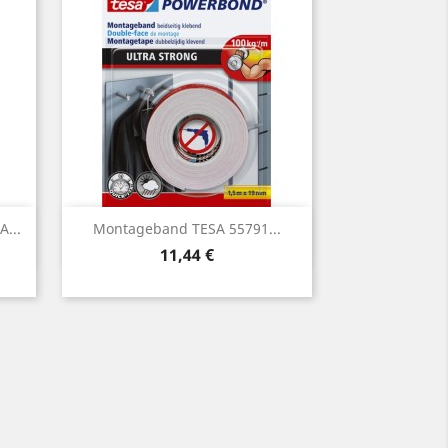
Vorschau

...
Montageband TESA 55791...
Preis
11,44 €