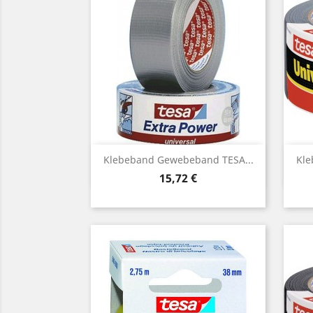
Vorschau

Klebeband Gewebeband TESA...
Kle
Preis
15,72 €