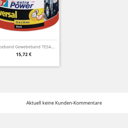
Vorschau

beband Gewebeband TESA...
Preis
15,72 €
Aktuell keine Kunden-Kommentare