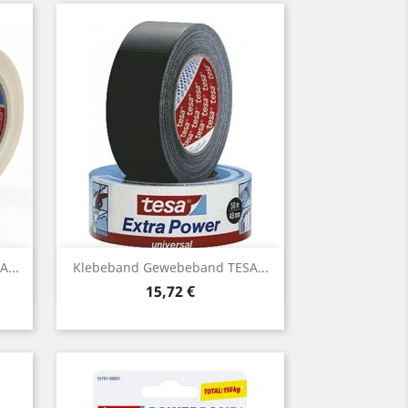
Vorschau

...
Klebeband Gewebeband TESA...
Preis
15,72 €