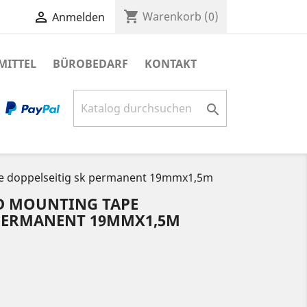
shopping_cart

Warenkorb
(0)
Anmelden
MITTEL
BÜROBEDARF
KONTAKT

e doppelseitig sk permanent 19mmx1,5m
D MOUNTING TAPE
 PERMANENT 19MMX1,5M