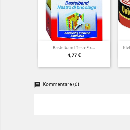
Vorschau

Bastelband Tesa-Fix...
Kle
Preis
4,77 €
Kommentare (0)
chat