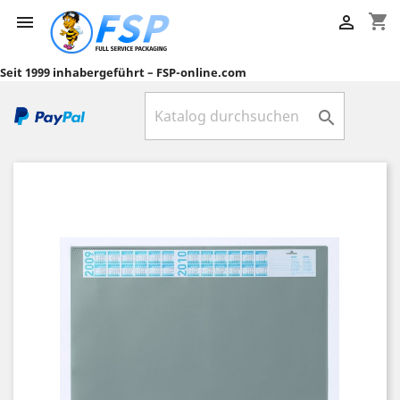
shopping_cart


Seit 1999 inhabergeführt – FSP-online.com
