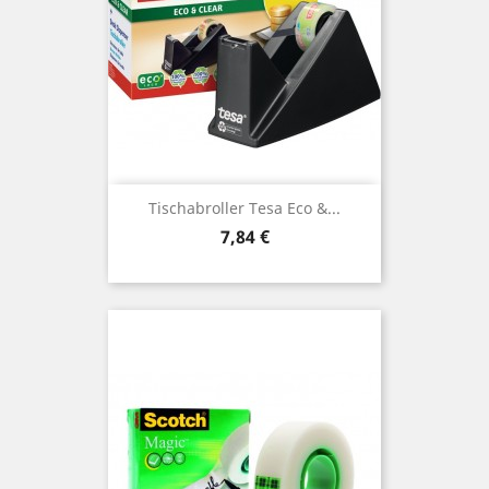
Tischabroller Tesa Eco &...
Preis
7,84 €