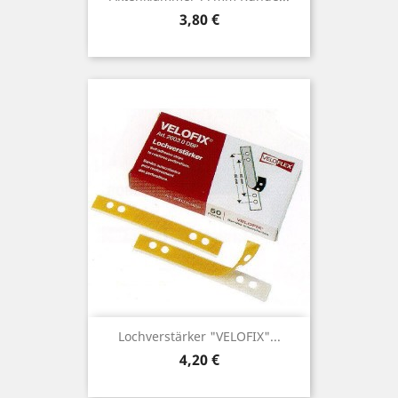
Preis
3,80 €
Lochverstärker "VELOFIX"...
Preis
4,20 €