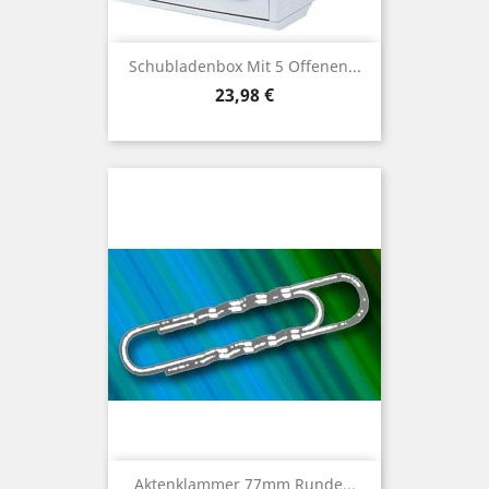
Schubladenbox Mit 5 Offenen...
Preis
23,98 €
Aktenklammer 77mm Runde...