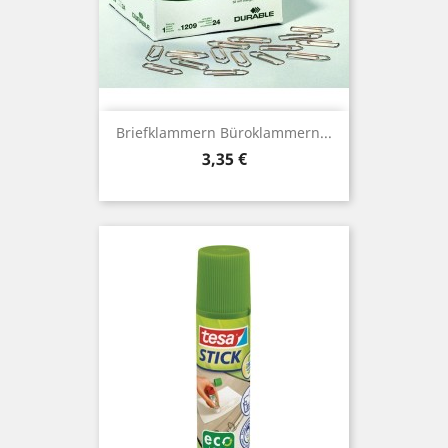
Briefklammern Büroklammern...
Preis
3,35 €