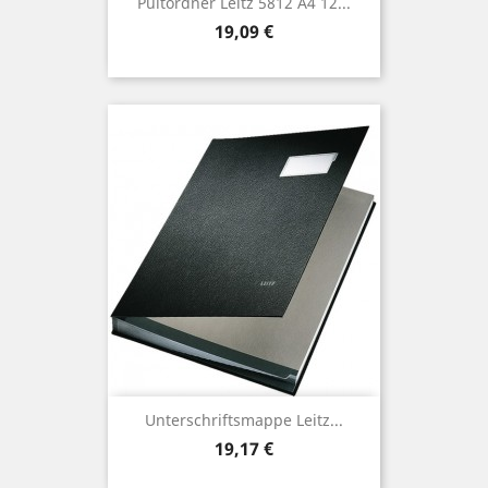
Pultordner Leitz 5812 A4 12...
Preis
19,09 €
Unterschriftsmappe Leitz...
Preis
19,17 €