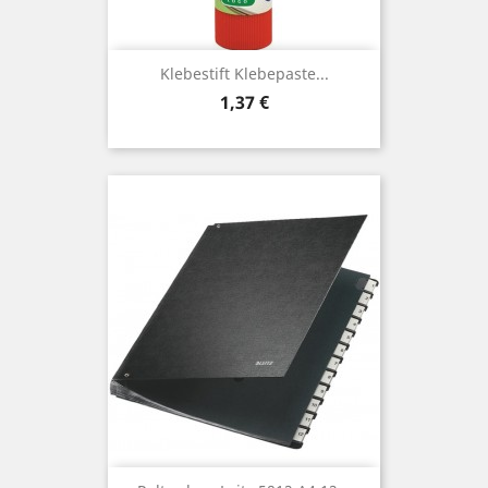
Klebestift Klebepaste...
Preis
1,37 €