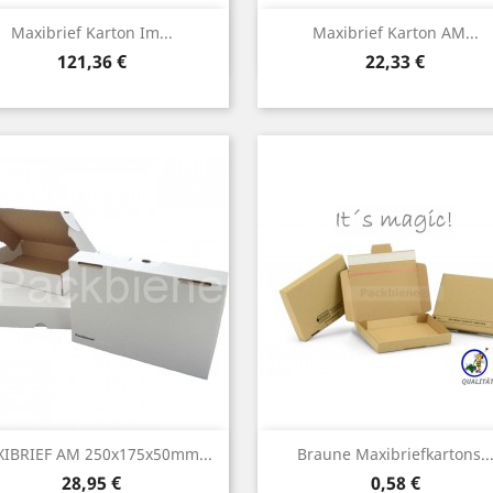
Vorschau
Vorschau


Maxibrief Karton Im...
Maxibrief Karton AM...
Preis
Preis
121,36 €
22,33 €
Vorschau
Vorschau


IBRIEF AM 250x175x50mm...
Braune Maxibriefkartons..
Preis
Preis
28,95 €
0,58 €