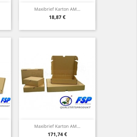
Vorschau

Maxibrief Karton AM...
Preis
18,87 €
Vorschau

.
Maxibrief Karton AM...
Preis
171,74 €