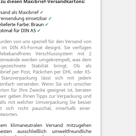
zu diesen Maxibrief-Versandkartons:
sand als Maxibrief
✔
rensendung einsetzbar
✔
lieferte Farbe: Braun
✔
ptimal für DIN A5
✔
urden von uns speziell für den Versand von
im DIN A5-Format designt. Sie verfügen
lebebandfreies Verschlusssystem mit 2
Seitenwände werden umgekrempelt, was dem
sgezeichnete Stabiliät bringt. Ob als
rief per Post, Päckchen per DHL oder XS-
Stanzverpackung lässt sich mit jedem
einfach versenden. Wenn Sie sich unsicher
rton für Ihre Zwecke geeignet ist, beraten
h, wir geben Ihnen Tipps zur Verpackung und
lls mit welcher Umverpackung Sie besser
st sich nicht pauschal, innerhalb einer
ntworten.
em klimaneutralen Versand mitzugehen
ten ausschließlich umweltfreundliche