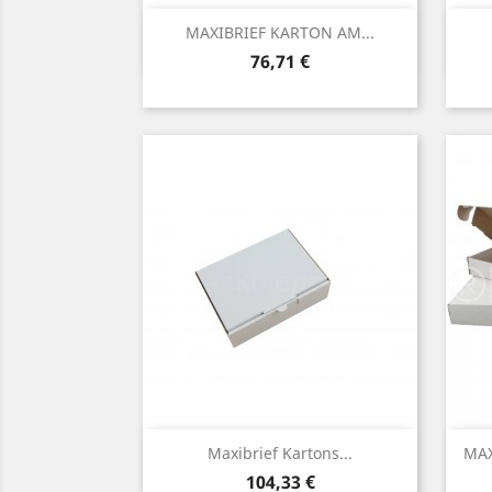
Vorschau

MAXIBRIEF KARTON AM...
Preis
76,71 €
Vorschau

Maxibrief Kartons...
MAX
Preis
104,33 €