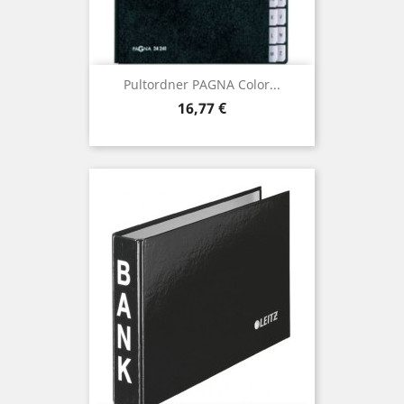
Pultordner PAGNA Color...
Preis
16,77 €