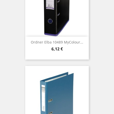
Ordner Elba 10489 MyColour...
Preis
6,12 €