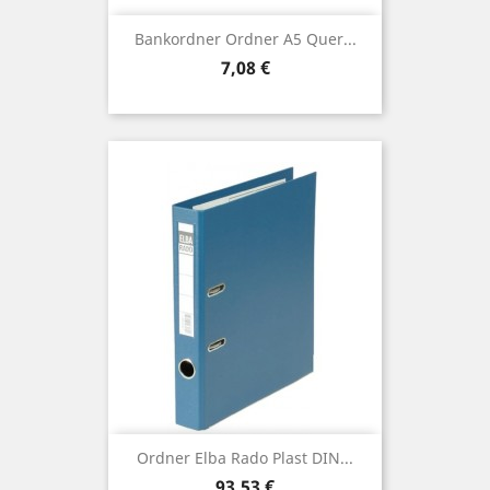
Bankordner Ordner A5 Quer...
Preis
7,08 €
Ordner Elba Rado Plast DIN...
Preis
93,53 €