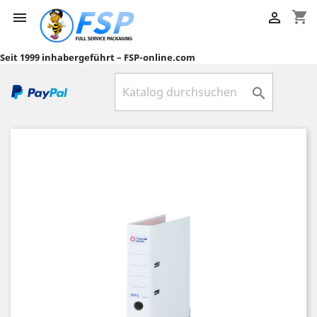
shopping_cart


Seit 1999 inhabergeführt – FSP-online.com
