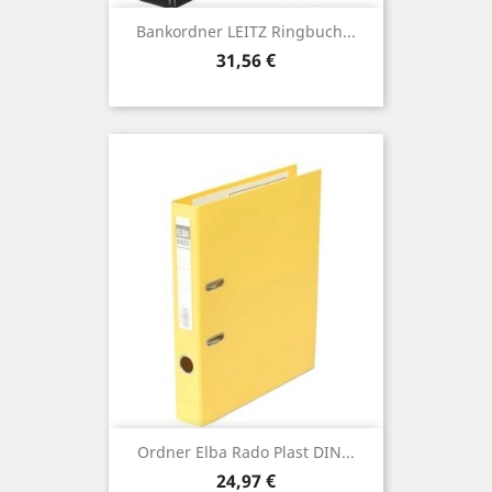
Bankordner LEITZ Ringbuch...
Preis
31,56 €
Ordner Elba Rado Plast DIN...
Preis
24,97 €