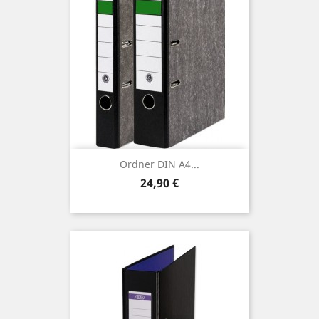
Ordner DIN A4...
Preis
24,90 €