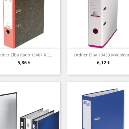
Vorschau
Vorschau


dner Elba Rado 10407 RC...
Ordner Elba 10489 MyColour.
Preis
Preis
5,86 €
6,12 €