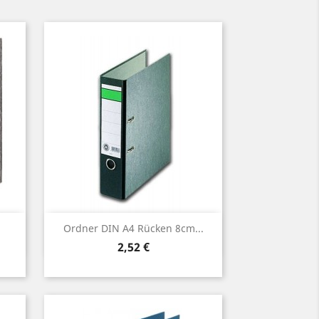
Vorschau

Ordner DIN A4 Rücken 8cm...
Preis
2,52 €