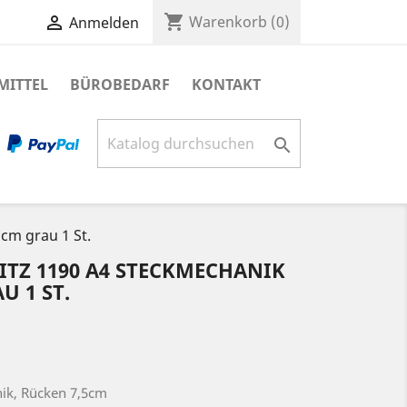
shopping_cart

Warenkorb
(0)
Anmelden
MITTEL
BÜROBEDARF
KONTAKT

cm grau 1 St.
ITZ 1190 A4 STECKMECHANIK
U 1 ST.
ik, Rücken 7,5cm