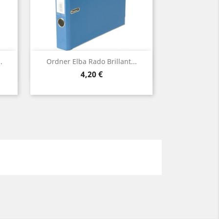
Vorschau

.
Ordner Elba Rado Brillant...
Preis
4,20 €