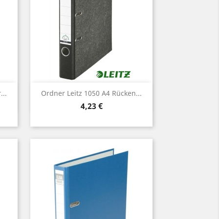
Vorschau

..
Ordner Leitz 1050 A4 Rücken...
Preis
4,23 €