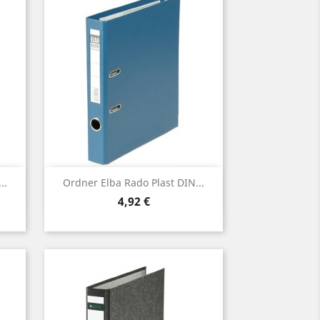
Vorschau

..
Ordner Elba Rado Plast DIN...
Preis
4,92 €