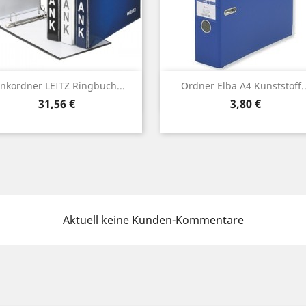
Vorschau
Vorschau


nkordner LEITZ Ringbuch...
Ordner Elba A4 Kunststoff..
Preis
Preis
31,56 €
3,80 €
Aktuell keine Kunden-Kommentare