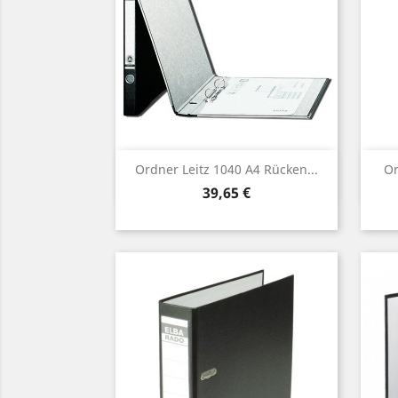
Vorschau

Ordner Leitz 1040 A4 Rücken...
Or
Preis
39,65 €