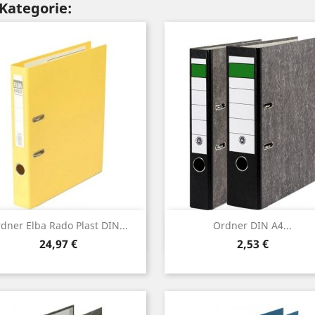
 Kategorie:
Vorschau
Vorschau


dner Elba Rado Plast DIN...
Ordner DIN A4...
Preis
Preis
24,97 €
2,53 €