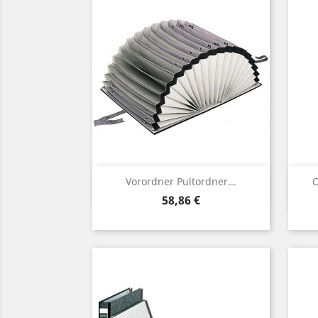
Vorschau

Vorordner Pultordner...
O
Preis
58,86 €