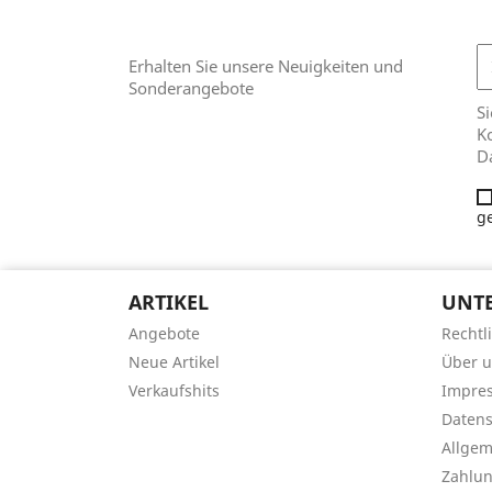
Erhalten Sie unsere Neuigkeiten und
Sonderangebote
Si
Ko
D
g
ARTIKEL
UNT
Angebote
Rechtl
Neue Artikel
Über 
Verkaufshits
Impre
Datens
Allge
Zahlu