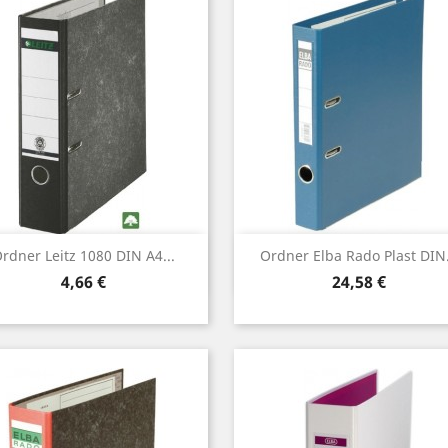
Vorschau
Vorschau


rdner Leitz 1080 DIN A4...
Ordner Elba Rado Plast DIN.
Preis
Preis
4,66 €
24,58 €