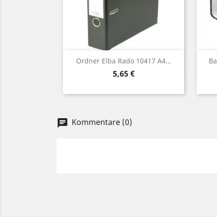
Vorschau

Ordner Elba Rado 10417 A4...
Ba
Preis
5,65 €
Kommentare (0)
chat