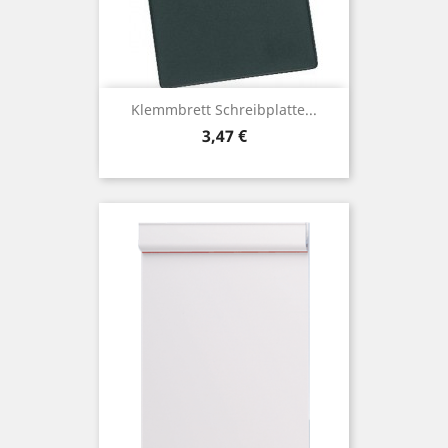
Klemmbrett Schreibplatte...
Preis
3,47 €