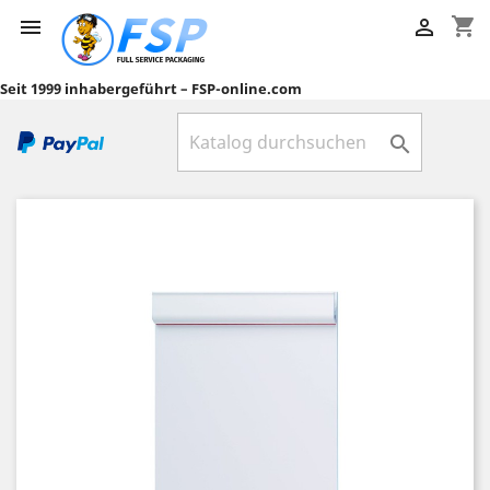
shopping_cart


Seit 1999 inhabergeführt – FSP-online.com
