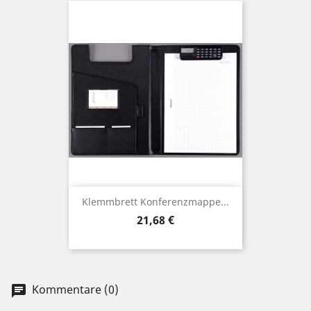
Klemmbrett Konferenzmappe...
Preis
21,68 €
Kommentare (0)
chat