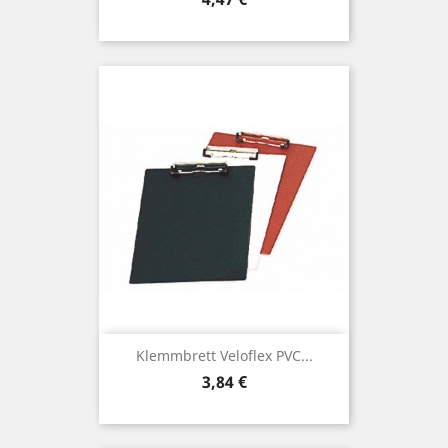
Klemmbrett Veloflex PVC...
Preis
3,84 €