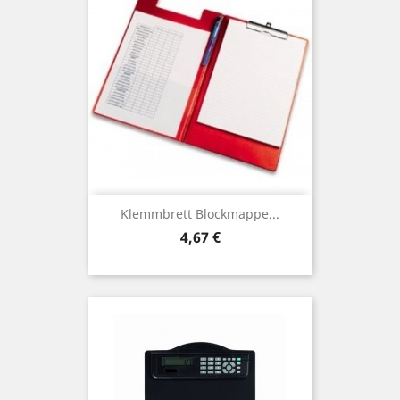
Klemmbrett Blockmappe...
Preis
4,67 €