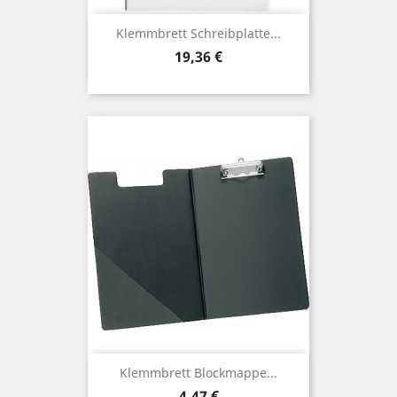
Klemmbrett Schreibplatte...
Preis
19,36 €
Klemmbrett Blockmappe...
Preis
4,47 €