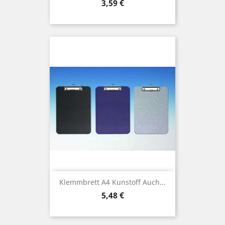
Preis
3,59 €
Klemmbrett A4 Kunstoff Auch...
Preis
5,48 €