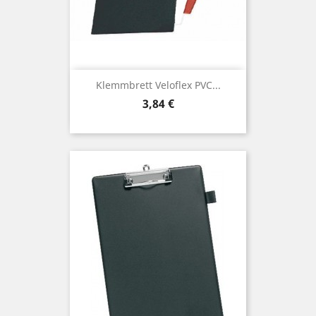
Klemmbrett Veloflex PVC...
Preis
3,84 €