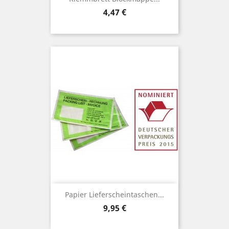
Preis
4,47 €
Papier Lieferscheintaschen...
Preis
9,95 €