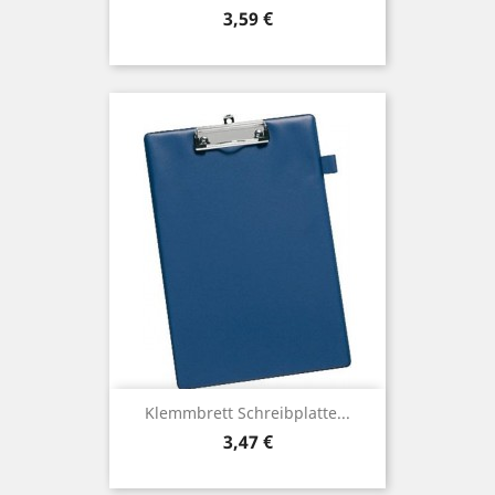
Preis
3,59 €
Klemmbrett Schreibplatte...
Preis
3,47 €