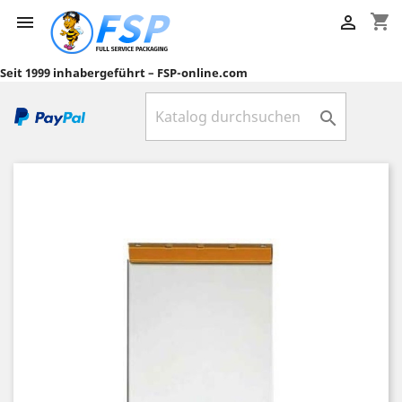
shopping_cart


Seit 1999 inhabergeführt – FSP-online.com
