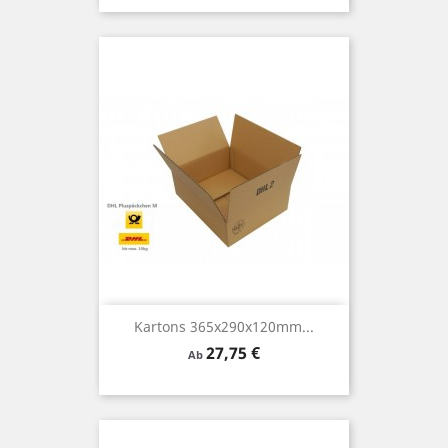
Kartons 365x290x120mm...
Preis
27,75 €
Ab