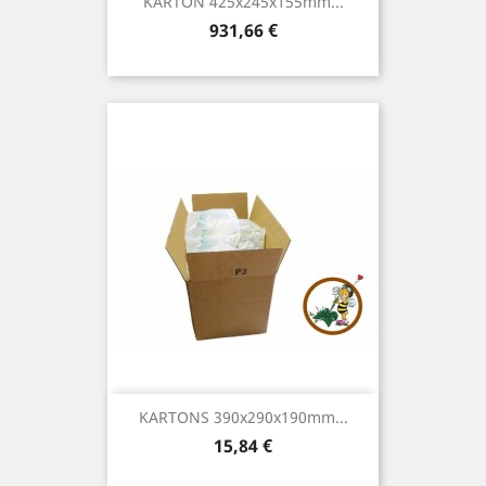
KARTON 425x245x155mm...
Preis
931,66 €
KARTONS 390x290x190mm...
Preis
15,84 €