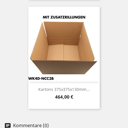
Kartons 375x375x130mm...
Preis
464,00 €
Kommentare (0)
chat