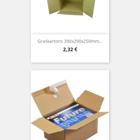
Graskartons 390x290x250mm...
Preis
2,32 €