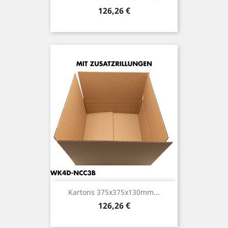
Preis
126,26 €
Kartons 375x375x130mm...
Preis
126,26 €