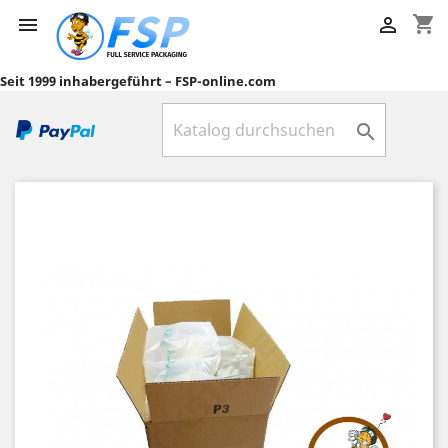
shopping_cart


Seit 1999 inhabergeführt – FSP-online.com
