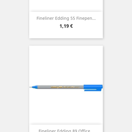
Fineliner Edding 55 Finepen...
Preis
1,19 €
Fineliner Edding 89 Office...