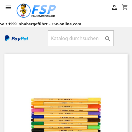
shopping_cart


Seit 1999 inhabergeführt – FSP-online.com
