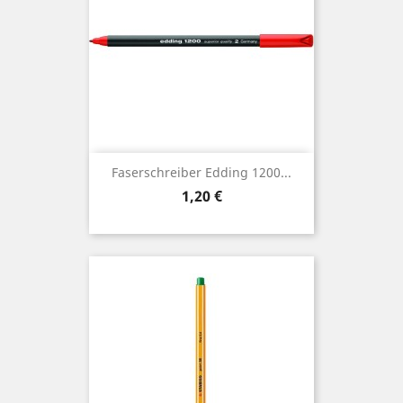
Faserschreiber Edding 1200...
Preis
1,20 €