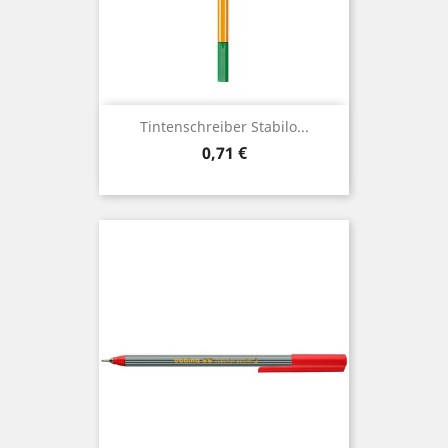
Tintenschreiber Stabilo...
Preis
0,71 €