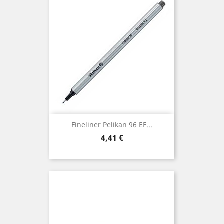
Fineliner Pelikan 96 EF...
Preis
4,41 €