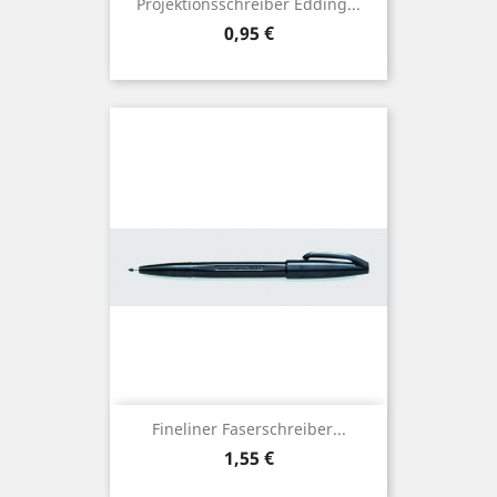
Projektionsschreiber Edding...
Preis
0,95 €
Fineliner Faserschreiber...
Preis
1,55 €