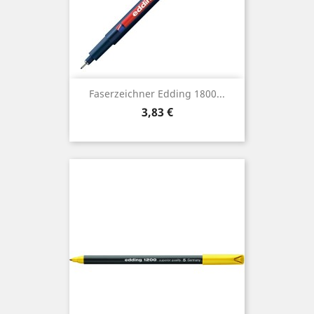
Faserzeichner Edding 1800...
Preis
3,83 €