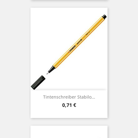
Tintenschreiber Stabilo...
Preis
0,71 €