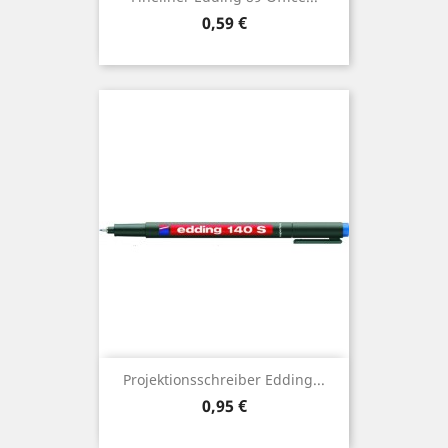
Preis
0,59 €
Projektionsschreiber Edding...
Preis
0,95 €