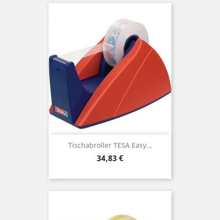
Tischabroller TESA Easy...
Preis
34,83 €