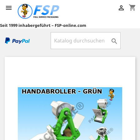
shopping_cart


Seit 1999 inhabergeführt – FSP-online.com
