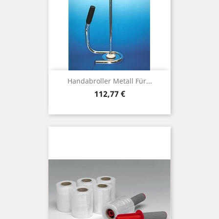
Handabroller Metall Für...
Preis
112,77 €