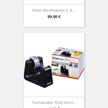
Folien Abrollständer Z. B....
Preis
99,00 €
Tischabroller TESA 33m X...