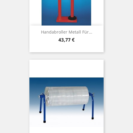
Handabroller Metall Für...
Preis
43,77 €