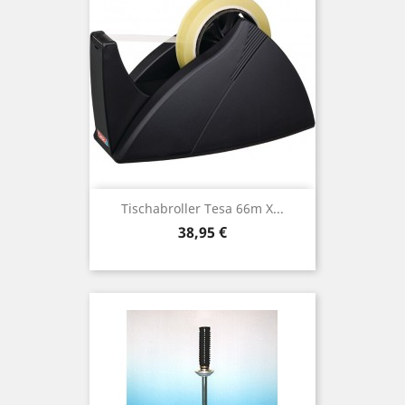
Tischabroller Tesa 66m X...
Preis
38,95 €