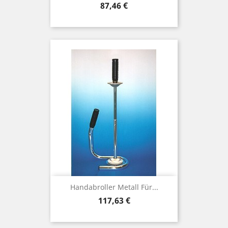
Preis
87,46 €
Handabroller Metall Für...
Preis
117,63 €