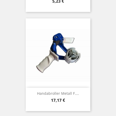
Preis
5,23 €
Handabroller Metall F....
Preis
17,17 €