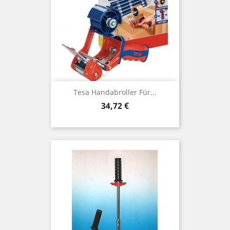
Tesa Handabroller Für...
Preis
34,72 €