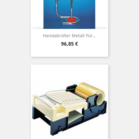
Handabroller Metall Für...
Preis
96,85 €