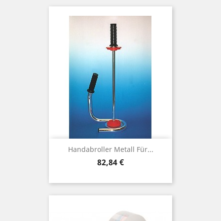
Handabroller Metall Für...
Preis
82,84 €