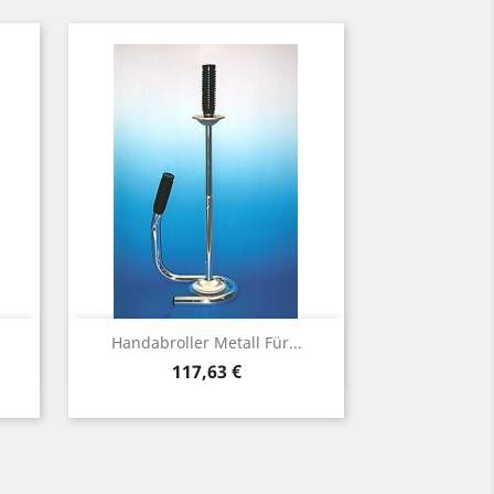
Vorschau

Handabroller Metall Für...
Preis
117,63 €