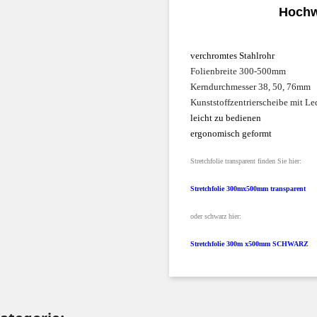
Hochw
verchromtes Stahlrohr
Folienbreite 300-500mm
Kerndurchmesser 38, 50, 76mm
Kunststoffzentrierscheibe mit Le
leicht zu bedienen
ergonomisch geformt
Stretchfolie transparent finden Sie hier:
Stretchfolie 300mx500mm transparent
oder schwarz hier:
Stretchfolie 300m x500mm SCHWARZ