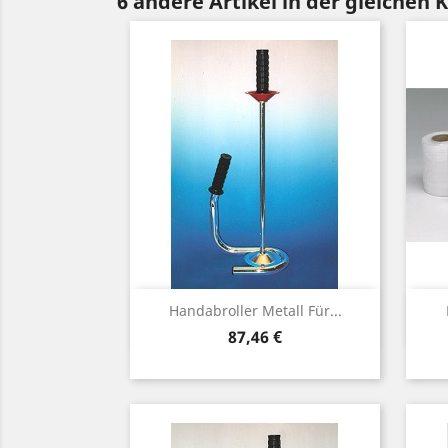
6 andere Artikel in der gleichen 
Vorschau

Handabroller Metall Für...
Preis
87,46 €