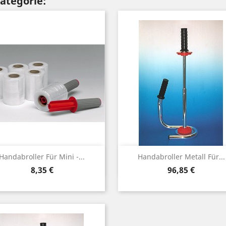
Kategorie:
Vorschau
Vorschau


Handabroller Für Mini -...
Handabroller Metall Für...
Preis
Preis
8,35 €
96,85 €