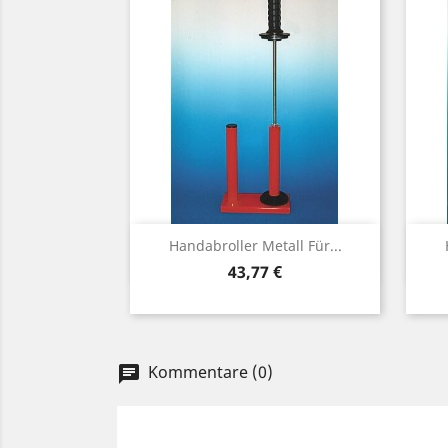
Vorschau

Handabroller Metall Für...
Preis
43,77 €
Kommentare (0)
chat