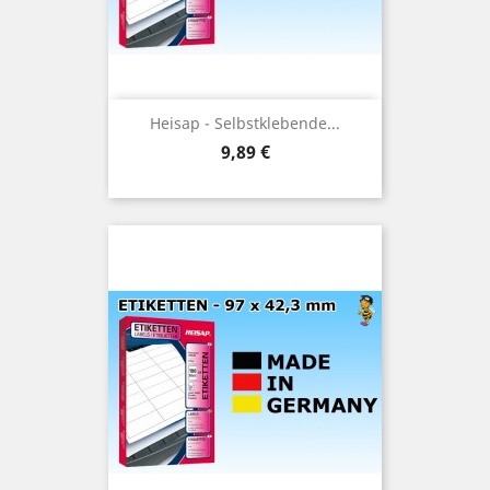
Heisap - Selbstklebende...
Preis
9,89 €