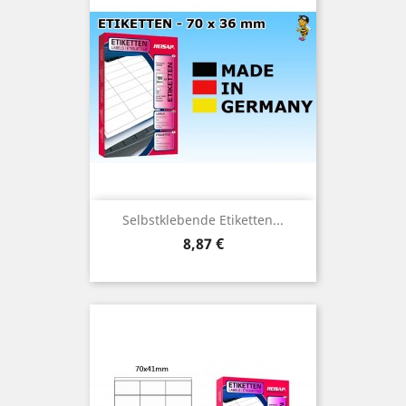
Selbstklebende Etiketten...
Preis
8,87 €