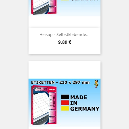
Heisap - Selbstklebende...
Preis
9,89 €