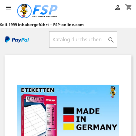
shopping_cart


Seit 1999 inhabergeführt – FSP-online.com
