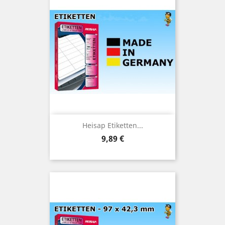
Heisap Etiketten...
Preis
9,89 €