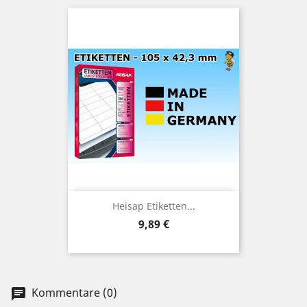
Heisap Etiketten...
Preis
9,89 €
Kommentare (0)
chat