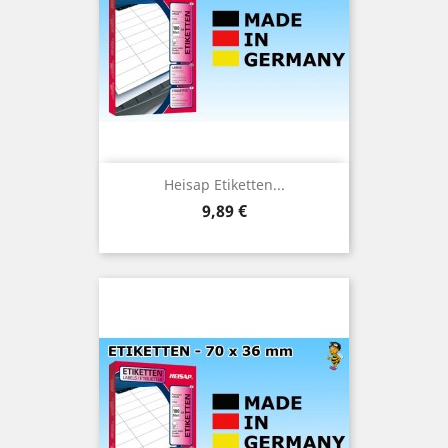
Heisap Etiketten...
Preis
9,89 €