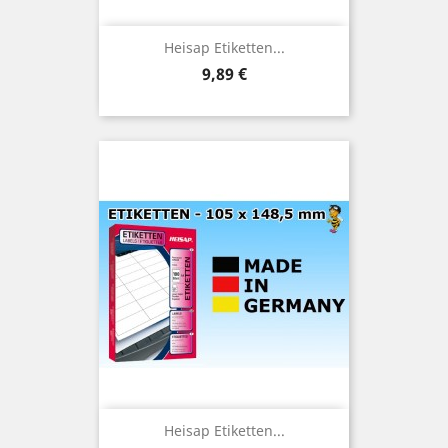
Heisap Etiketten...
Preis
9,89 €
Heisap Etiketten...