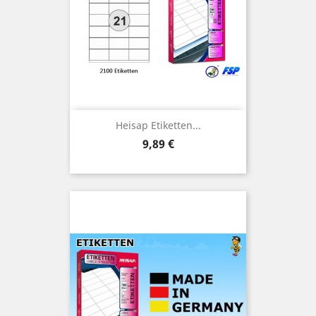
Heisap Etiketten...
Preis
9,89 €