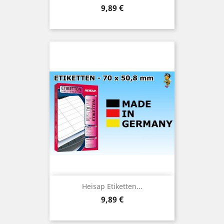
Preis
9,89 €
Heisap Etiketten...
Preis
9,89 €