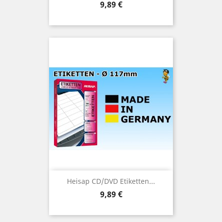
Preis
9,89 €
Heisap CD/DVD Etiketten...
Preis
9,89 €