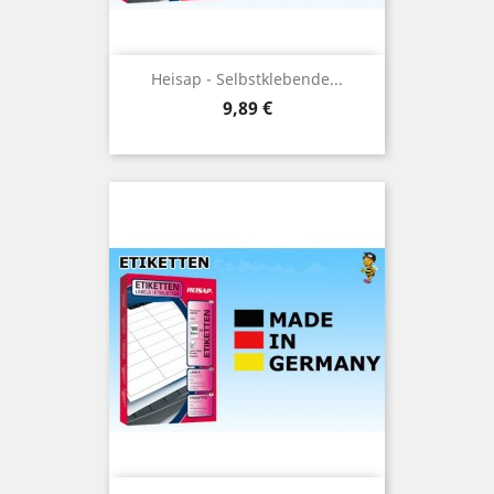
Heisap - Selbstklebende...
Preis
9,89 €