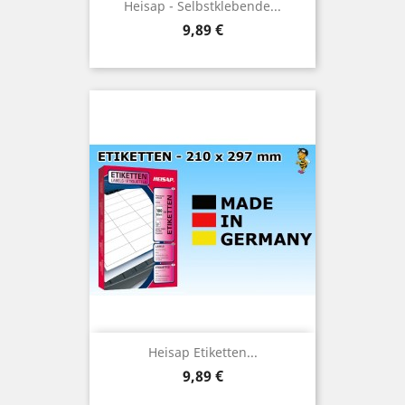
Heisap - Selbstklebende...
Preis
9,89 €
Heisap Etiketten...
Preis
9,89 €