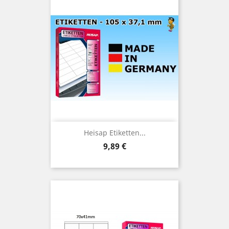
Heisap Etiketten...
Preis
9,89 €