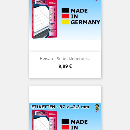
Heisap - Selbstklebende...
Preis
9,89 €