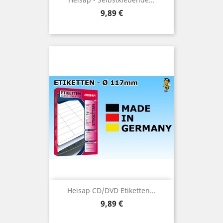
Preis
9,89 €
Heisap CD/DVD Etiketten...
Preis
9,89 €