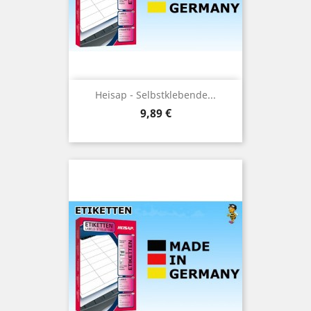
Heisap - Selbstklebende...
Preis
9,89 €