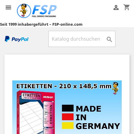
shopping_cart


Seit 1999 inhabergeführt – FSP-online.com
