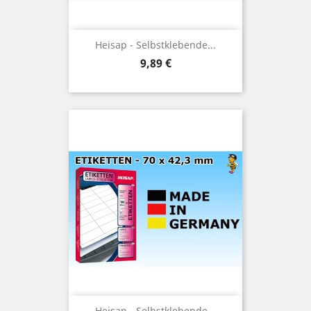
Heisap - Selbstklebende...
Preis
9,89 €
Heisap - Selbstklebende...