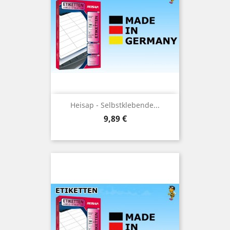
Heisap - Selbstklebende...
Preis
9,89 €