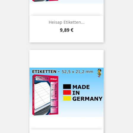
Heisap Etiketten...
Preis
9,89 €