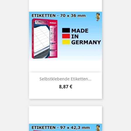
Selbstklebende Etiketten...
Preis
8,87 €