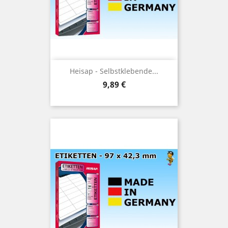
Heisap - Selbstklebende...
Preis
9,89 €