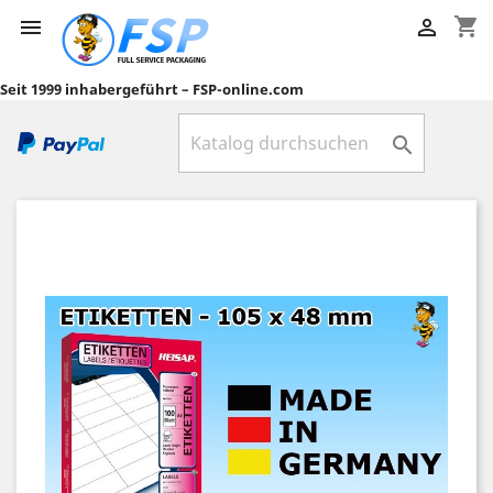
shopping_cart


Seit 1999 inhabergeführt – FSP-online.com
