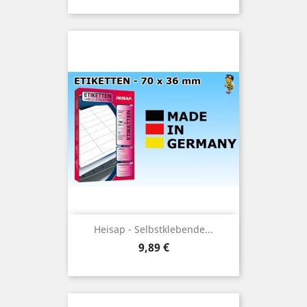
Heisap - Selbstklebende...
Preis
9,89 €