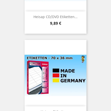
Heisap CD/DVD Etiketten...
Preis
9,89 €