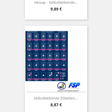
Heisap - Selbstklebende...
Preis
9,89 €
Selbstklebende Etiketten...
Preis
8,87 €