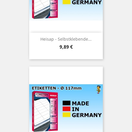
Heisap - Selbstklebende...
Preis
9,89 €