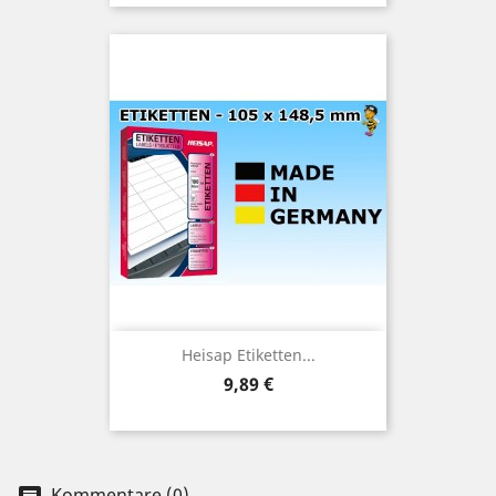
Heisap Etiketten...
Preis
9,89 €
Kommentare (0)