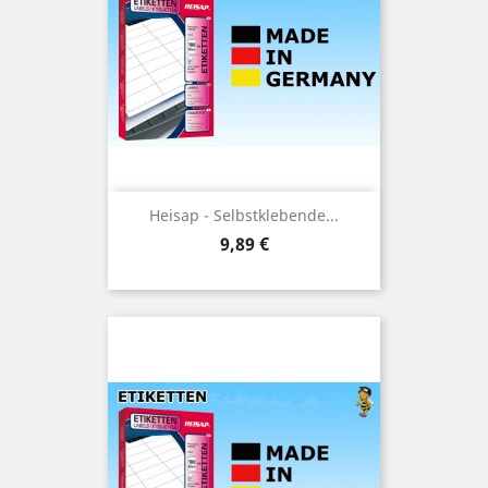
Heisap - Selbstklebende...
Preis
9,89 €