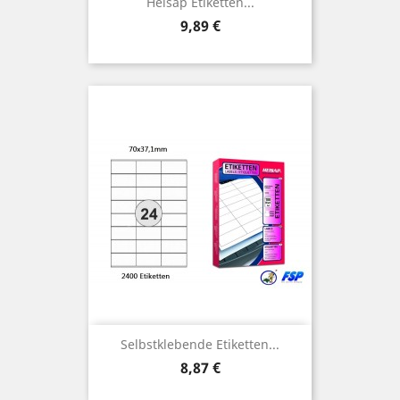
Heisap Etiketten...
Preis
9,89 €
Selbstklebende Etiketten...
Preis
8,87 €