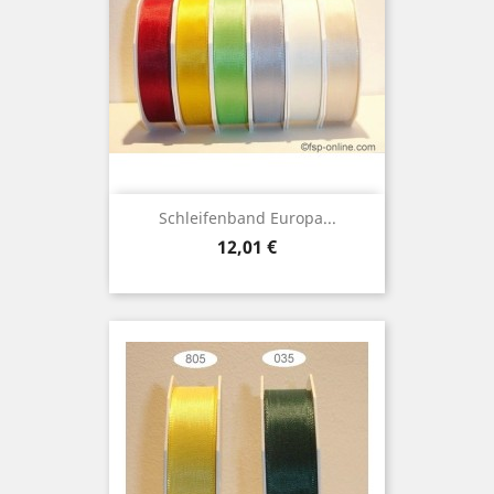
Schleifenband Europa...
Preis
12,01 €