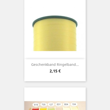
Geschenkband Ringelband...
Preis
2,15 €