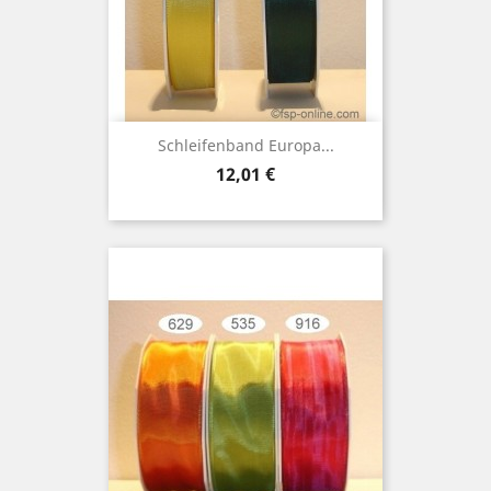
Schleifenband Europa...
Preis
12,01 €