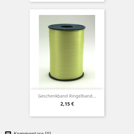
Geschenkband Ringelband...
Preis
2,15 €
Kommentare (0)