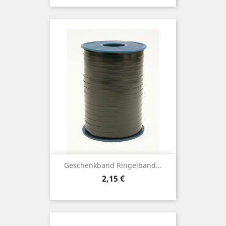
Geschenkband Ringelband...
Preis
2,15 €