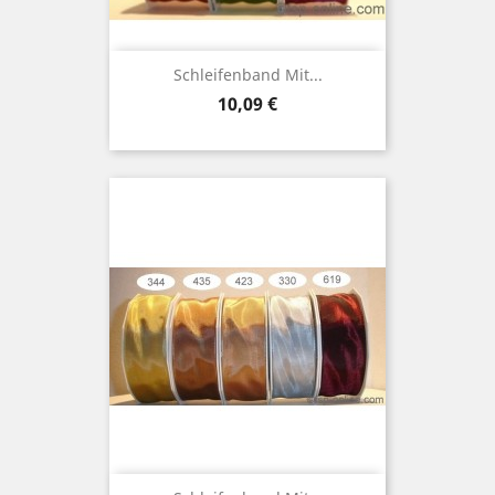
Schleifenband Mit...
Preis
10,09 €