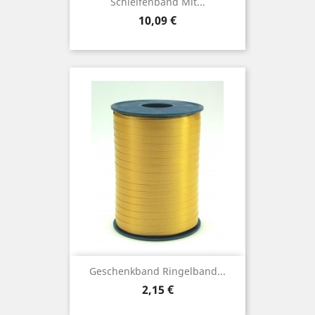
Schleifenband Mit...
Preis
10,09 €
Geschenkband Ringelband...
Preis
2,15 €