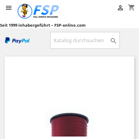
shopping_cart


Seit 1999 inhabergeführt – FSP-online.com
