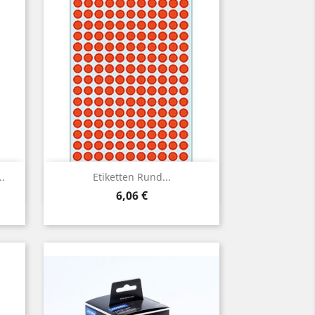
Vorschau

.
Etiketten Rund...
Preis
6,06 €