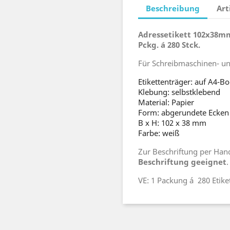
Beschreibung
Art
Adressetikett 102x38m
Pckg. á 280 Stck.
Für Schreibmaschinen- u
Etikettenträger: auf A4-B
Klebung: selbstklebend
Material: Papier
Form: abgerundete Ecken
B x H: 102 x 38 mm
Farbe: weiß
Zur Beschriftung per Han
Beschriftung geeignet
.
VE: 1 Packung á 280 Etike