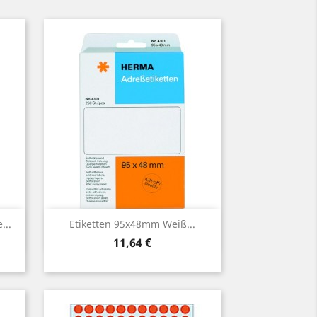
Vorschau

...
Etiketten 95x48mm Weiß...
Preis
11,64 €