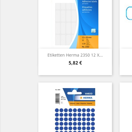
Vorschau

Etiketten Herma 2350 12 X...
Preis
5,82 €