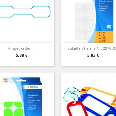
Vorschau
Vorschau


Ringetiketten...
Etiketten Herma Nr. 2270 Ø.
Preis
Preis
5,88 €
5,83 €