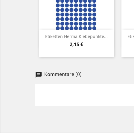
Vorschau

Etiketten Herma Klebepunkte...
Eti
Preis
2,15 €
Kommentare (0)
chat