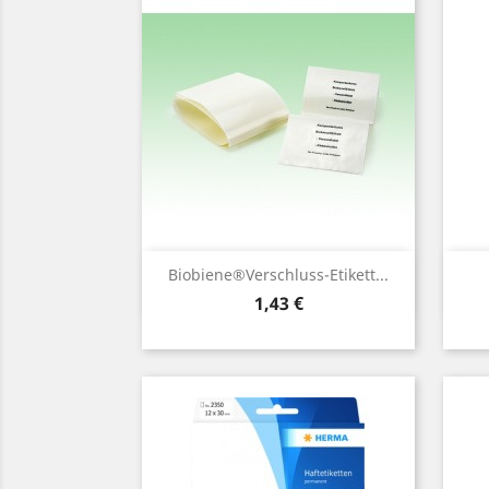
Vorschau

Biobiene®Verschluss-Etikett...
Preis
1,43 €