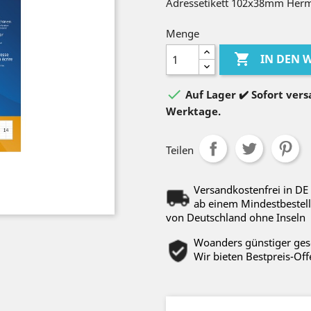
Adressetikett 102x38mm Herm
Menge

IN DEN

Auf Lager ✔️ Sofort versa
Werktage.
Teilen
Versandkostenfrei in DE
ab einem Mindestbestell
von Deutschland ohne Inseln
Woanders günstiger ge
Wir bieten Bestpreis-Off