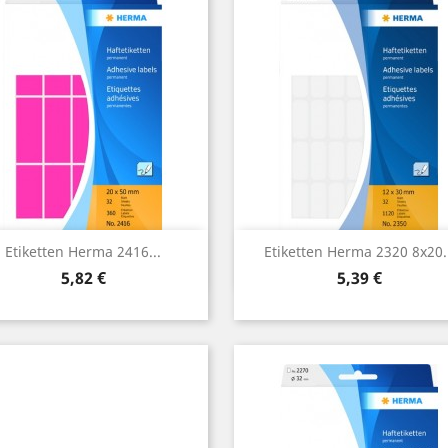
Vorschau
Vorschau


Etiketten Herma 2416...
Etiketten Herma 2320 8x20..
Preis
Preis
5,82 €
5,39 €