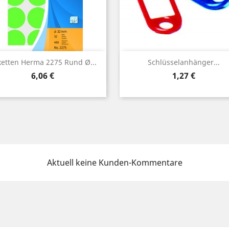
Vorschau
Vorschau


ketten Herma 2275 Rund Ø...
Schlüsselanhänger...
Preis
Preis
6,06 €
1,27 €
Aktuell keine Kunden-Kommentare