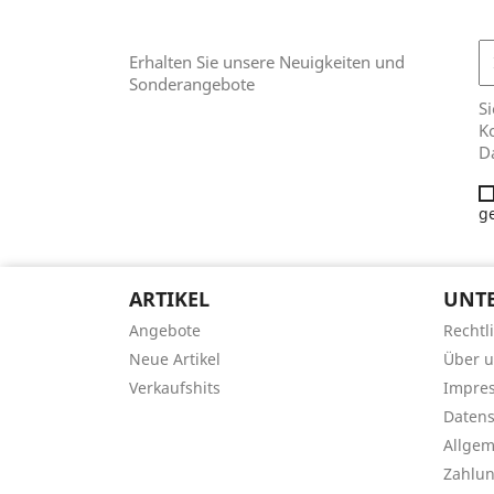
Erhalten Sie unsere Neuigkeiten und
Sonderangebote
Si
Ko
D
g
ARTIKEL
UNT
Angebote
Rechtl
Neue Artikel
Über 
Verkaufshits
Impre
Datens
Allge
Zahlu