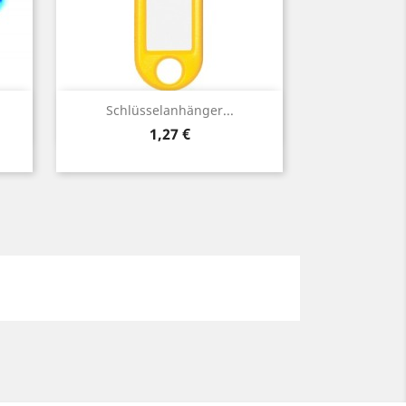
Vorschau

Schlüsselanhänger...
Preis
1,27 €