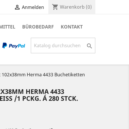
shopping_cart

Warenkorb
(0)
Anmelden
MITTEL
BÜROBEDARF
KONTAKT

tt 102x38mm Herma 4433 Buchetiketten
02X38MM HERMA 4433
SS /1 PCKG. Á 280 STCK.