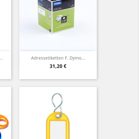
Vorschau

..
Adressetiketten F. Dymo...
Preis
31,20 €