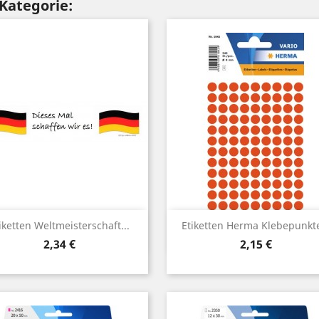
 Kategorie:
Vorschau
Vorschau


iketten Weltmeisterschaft...
Etiketten Herma Klebepunkte
Preis
Preis
2,34 €
2,15 €