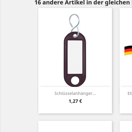
16 andere Artikel in der gleichen
Vorschau

Schlüsselanhänger...
Et
Preis
1,27 €