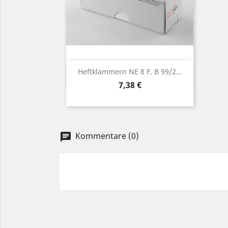
Vorschau

Heftklammern NE 8 F. B 99/2...
Preis
7,38 €
Kommentare (0)
chat