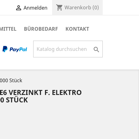
shopping_cart

Warenkorb
(0)
Anmelden
MITTEL
BÜROBEDARF
KONTAKT

5000 Stück
6 VERZINKT F. ELEKTRO
00 STÜCK