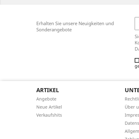
Erhalten Sie unsere Neuigkeiten und
Sonderangebote
Si
Ko
D
g
ARTIKEL
UNT
Angebote
Rechtl
Neue Artikel
Über 
Verkaufshits
Impre
Datens
Allge