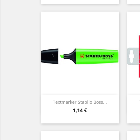
Vorschau

Textmarker Stabilo Boss...
Preis
1,14 €