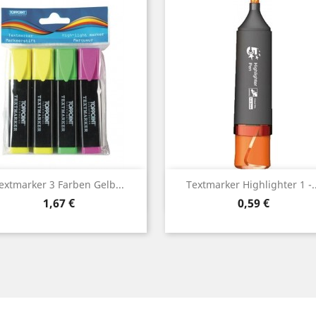
Vorschau
Vorschau


extmarker 3 Farben Gelb...
Textmarker Highlighter 1 -..
Preis
Preis
1,67 €
0,59 €