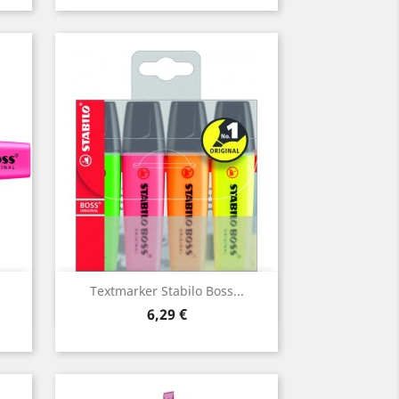
Vorschau

Textmarker Stabilo Boss...
Preis
6,29 €