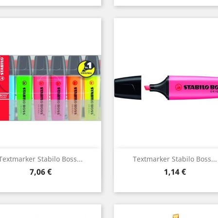
Vorschau
Vorschau


Textmarker Stabilo Boss...
Textmarker Stabilo Boss...
Preis
Preis
7,06 €
1,14 €