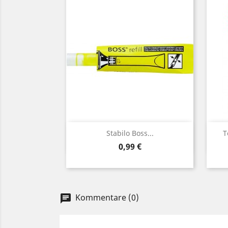
Vorschau

Stabilo Boss...
T
Preis
0,99 €
Kommentare (0)
chat