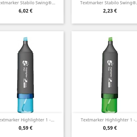
Vorschau
Vorschau


xtmarker Stabilo Swing®...
Textmarker Stabilo Swing®.
Preis
Preis
6,02 €
2,23 €
Vorschau
Vorschau


extmarker Highlighter 1 -...
Textmarker Highlighter 1 -..
Preis
Preis
0,59 €
0,59 €