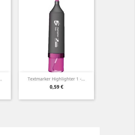
Vorschau

.
Textmarker Highlighter 1 -...
Preis
0,59 €