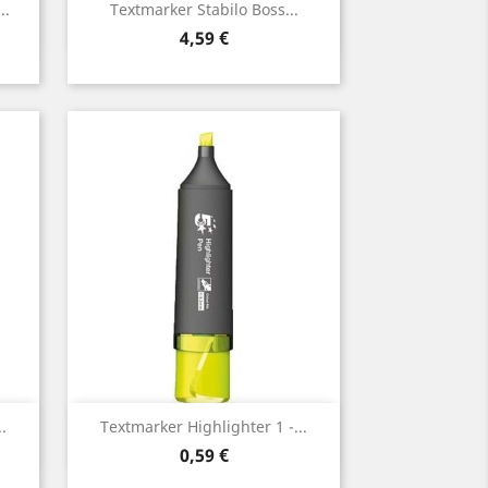
Vorschau

..
Textmarker Stabilo Boss...
Preis
4,59 €
Vorschau

.
Textmarker Highlighter 1 -...
Preis
0,59 €