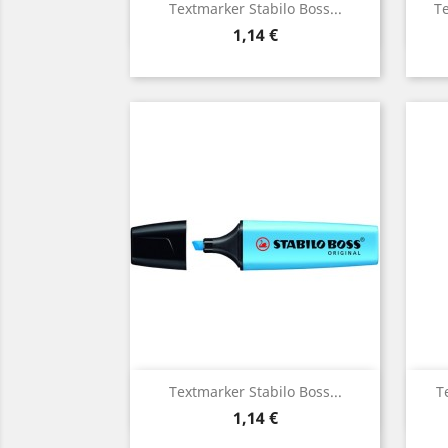
Vorschau

Textmarker Stabilo Boss...
Te
Preis
1,14 €
Vorschau

Textmarker Stabilo Boss...
T
Preis
1,14 €