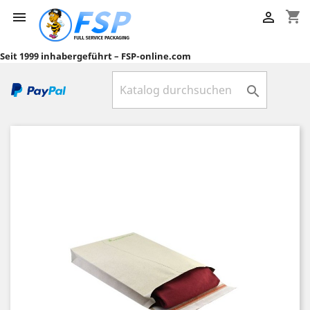
shopping_cart


Seit 1999 inhabergeführt – FSP-online.com
