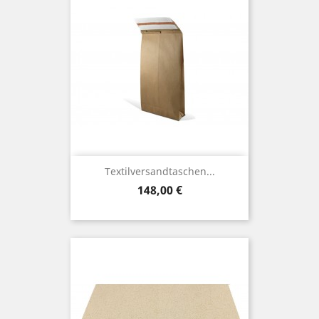
Textilversandtaschen...
Preis
148,00 €