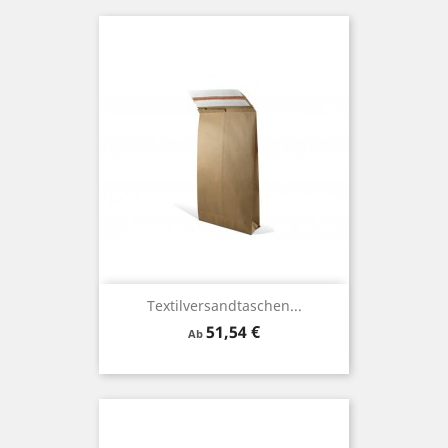
Textilversandtaschen...
Preis
51,54 €
Ab