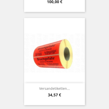
Preis
100,00 €
Versandetiketten...
Preis
34,57 €