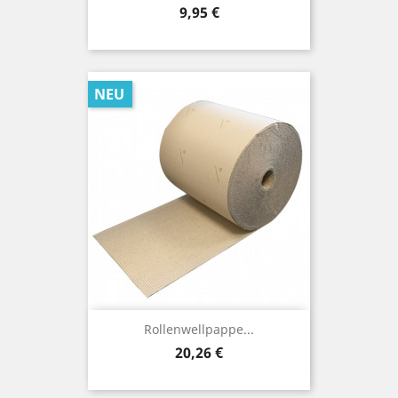
Preis
9,95 €
NEU
Rollenwellpappe...
Preis
20,26 €