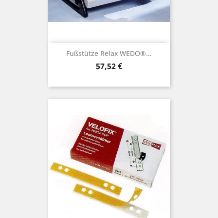
Fußstütze Relax WEDO®...
Preis
57,52 €