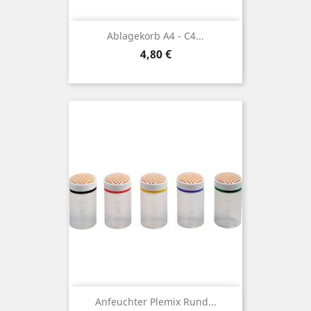
Ablagekorb A4 - C4...
Preis
4,80 €
Anfeuchter Plemix Rund...