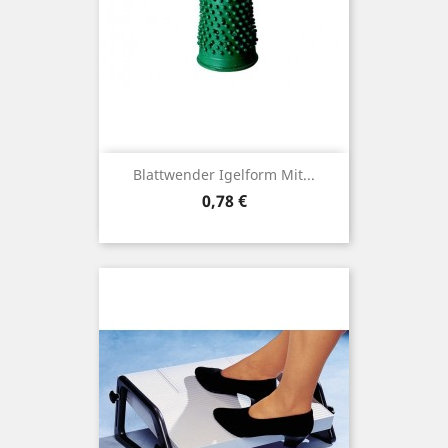
Blattwender Igelform Mit...
Preis
0,78 €