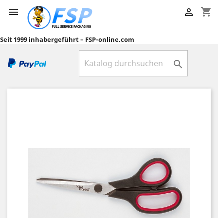
shopping_cart


Seit 1999 inhabergeführt – FSP-online.com
