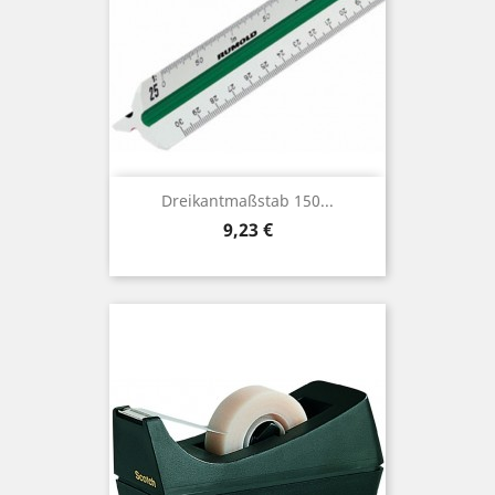
Dreikantmaßstab 150...
Preis
9,23 €