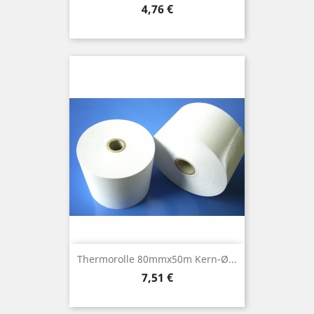
Preis
4,76 €
Thermorolle 80mmx50m Kern-Ø...
Preis
7,51 €