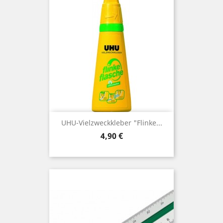
UHU-Vielzweckkleber "Flinke...
Preis
4,90 €