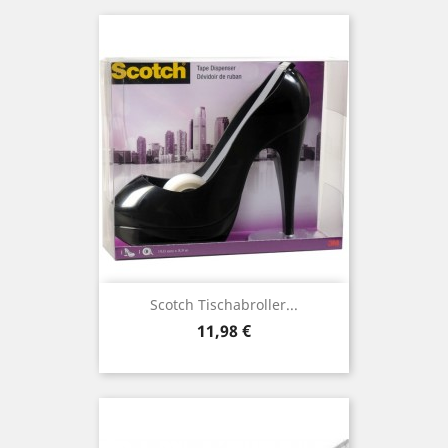
Scotch Tischabroller...
Preis
11,98 €