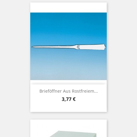
Brieföffner Aus Rostfreiem...
Preis
3,77 €