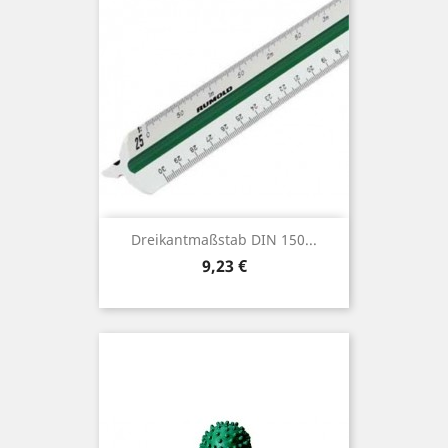
Dreikantmaßstab DIN 150...
Preis
9,23 €