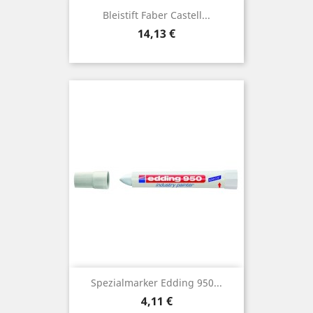
Bleistift Faber Castell...
Preis
14,13 €
Spezialmarker Edding 950...
Preis
4,11 €