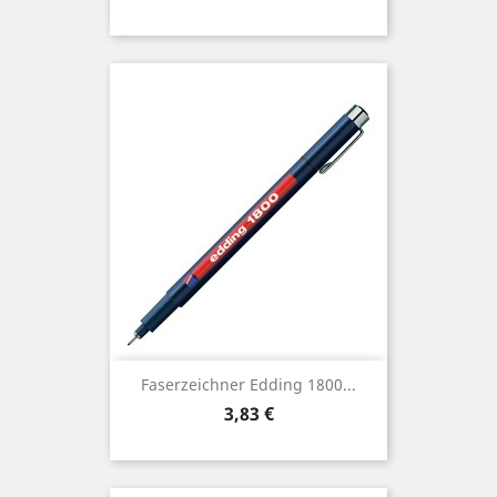
Faserzeichner Edding 1800...
Preis
3,83 €