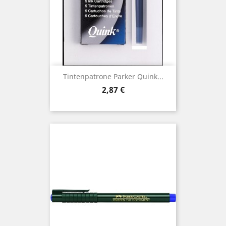
Tintenpatrone Parker Quink...
Preis
2,87 €