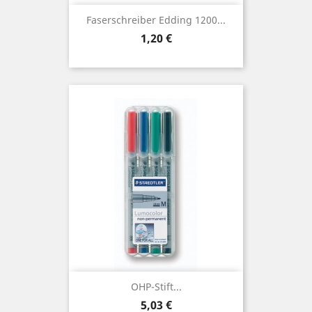
Faserschreiber Edding 1200...
Preis
1,20 €
OHP-Stift...
Preis
5,03 €