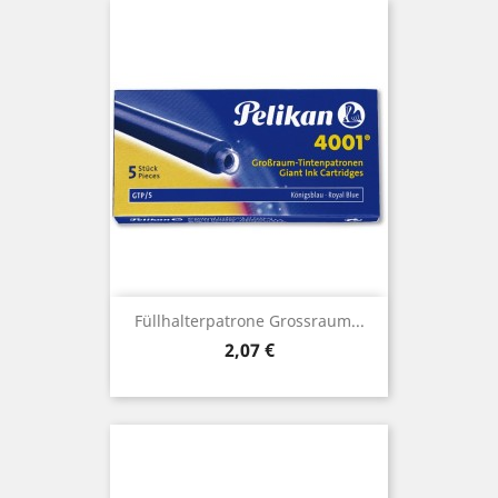
Füllhalterpatrone Grossraum...
Preis
2,07 €