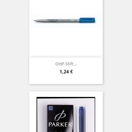
OHP-Stift...
Preis
1,24 €