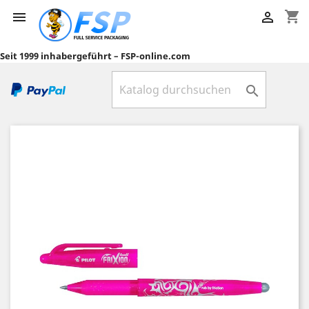
shopping_cart


Seit 1999 inhabergeführt – FSP-online.com
