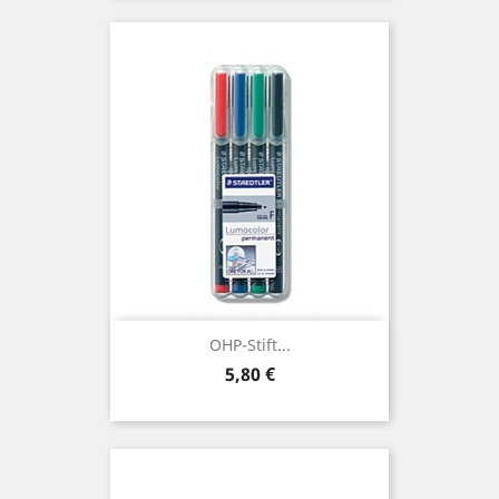
OHP-Stift...
Preis
5,80 €