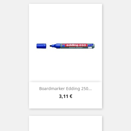
Boardmarker Edding 250...
Preis
3,11 €