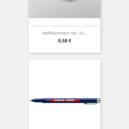
Heftklammern No. 10...
Preis
0,58 €