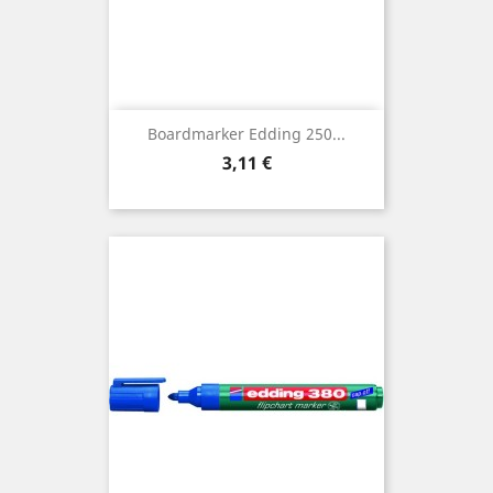
Boardmarker Edding 250...
Preis
3,11 €