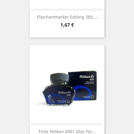
Flipchartmarker Edding 380,...
Preis
1,67 €
Tinte Pelikan 4001 Glas Für...