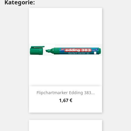
Kategorie:
Flipchartmarker Edding 383...
Preis
1,67 €