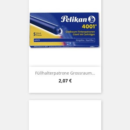
Füllhalterpatrone Grossraum...
Preis
2,07 €