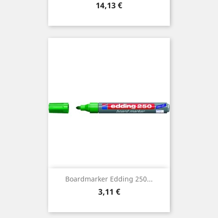
Preis
14,13 €
Boardmarker Edding 250...
Preis
3,11 €