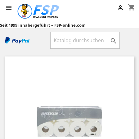
shopping_cart


Seit 1999 inhabergeführt – FSP-online.com
