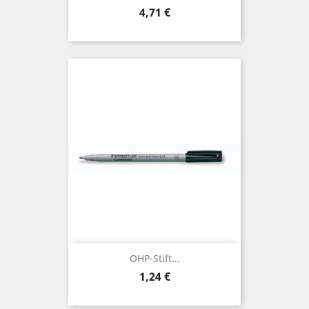
Preis
4,71 €
OHP-Stift...
Preis
1,24 €