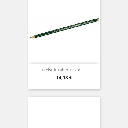
Bleistift Faber Castell...
Preis
14,13 €