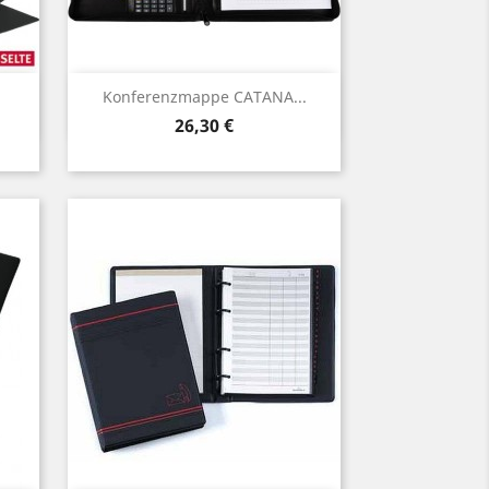
Vorschau

Konferenzmappe CATANA...
Preis
26,30 €