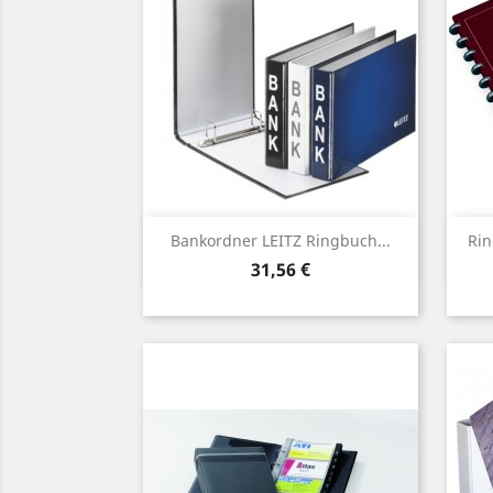
Vorschau

Bankordner LEITZ Ringbuch...
Rin
Preis
31,56 €