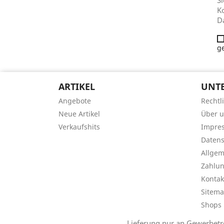
Ko
D
g
ARTIKEL
UNT
Angebote
Rechtl
Neue Artikel
Über 
Verkaufshits
Impre
Datens
Allge
Zahlu
Kontak
Sitem
Shops
Lieferung nur an Gewerbetr