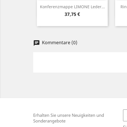
Vorschau

Konferenzmappe LIMONE Leder...
Rin
Preis
37,75 €
Kommentare (0)
chat
Erhalten Sie unsere Neuigkeiten und
Sonderangebote
Si