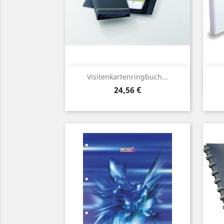
Vorschau

Visitenkartenringbuch...
Preis
24,56 €