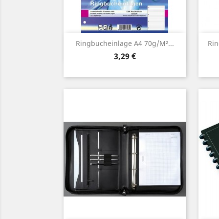
Vorschau

Ringbucheinlage A4 70g/m²...
Rin
Preis
3,29 €