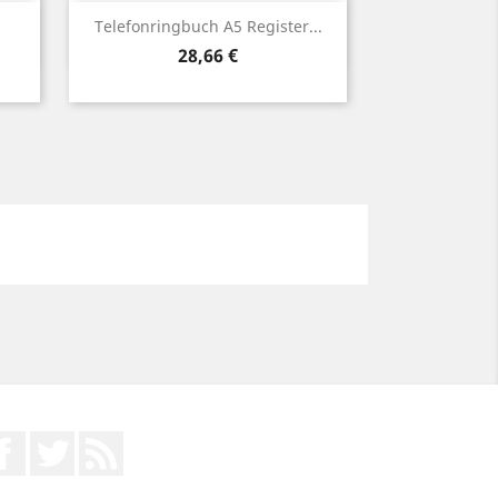
Vorschau

Telefonringbuch A5 Register...
Preis
28,66 €
Facebook
Twitter
RSS