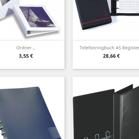
Vorschau
Vorschau


Ordner...
Telefonringbuch A5 Register.
Preis
Preis
3,55 €
28,66 €