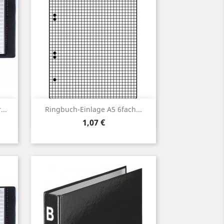
Vorschau

..
Ringbuch-Einlage A5 6fach...
Preis
1,07 €