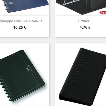
Vorschau
Vorschau


gmappe Elba 61420 VARIO...
Ordner...
Preis
Preis
10,25 €
4,76 €