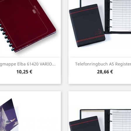
Vorschau
Vorschau


gmappe Elba 61420 VARIO...
Telefonringbuch A5 Register.
Preis
Preis
10,25 €
28,66 €