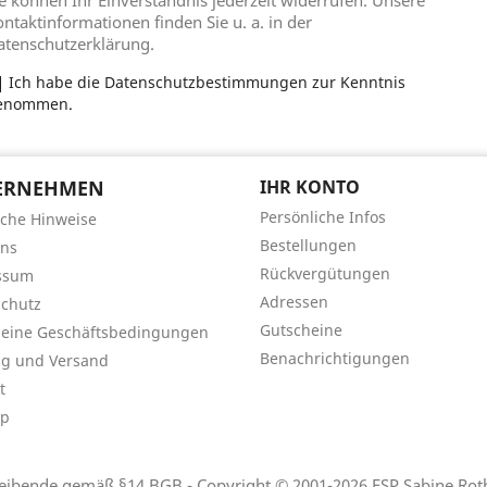
ntaktinformationen finden Sie u. a. in der
atenschutzerklärung.
Ich habe die Datenschutzbestimmungen zur Kenntnis
enommen.
ERNEHMEN
IHR KONTO
Persönliche Infos
iche Hinweise
Bestellungen
uns
Rückvergütungen
ssum
Adressen
chutz
Gutscheine
meine Geschäftsbedingungen
Benachrichtigungen
ng und Versand
t
ap
eibende gemäß §14 BGB - Copyright © 2001-2026 FSP Sabine Rothe