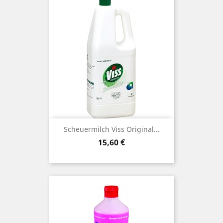
Scheuermilch Viss Original...
Preis
15,60 €