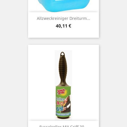
Allzweckreiniger Dreiturm...
Preis
40,11 €
Fusselroller Mit Griff 30...