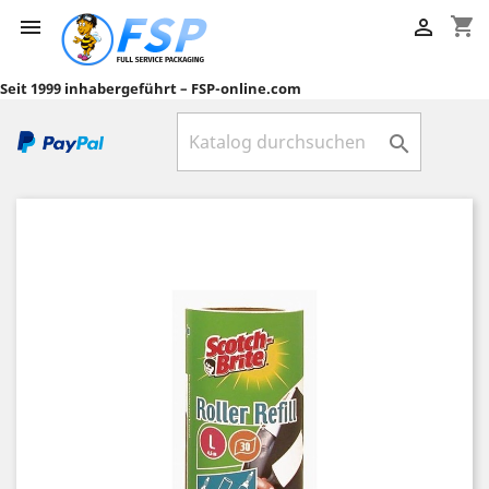
shopping_cart


Seit 1999 inhabergeführt – FSP-online.com
