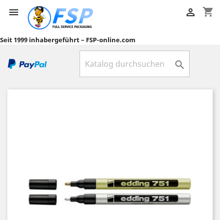
shopping_cart


Seit 1999 inhabergeführt – FSP-online.com
