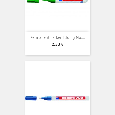
Permanentmarker Edding No....
Preis
2,33 €