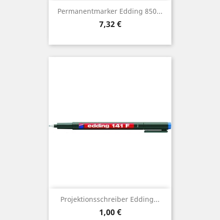
Permanentmarker Edding 850...
Preis
7,32 €
Projektionsschreiber Edding...
Preis
1,00 €