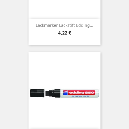
Lackmarker Lackstift Edding...
Preis
4,22 €