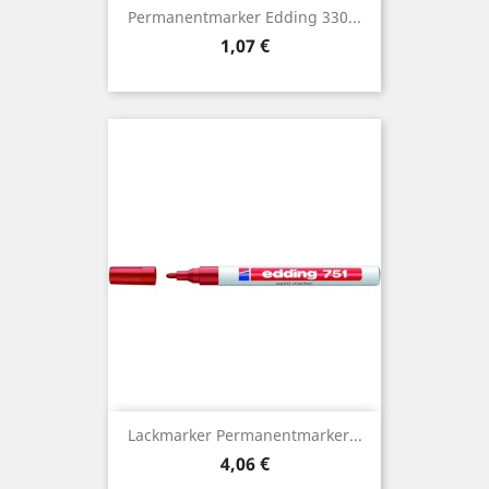
Permanentmarker Edding 330...
Preis
1,07 €
Lackmarker Permanentmarker...
Preis
4,06 €