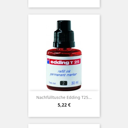
Nachfülltusche Edding T25...
Preis
5,22 €