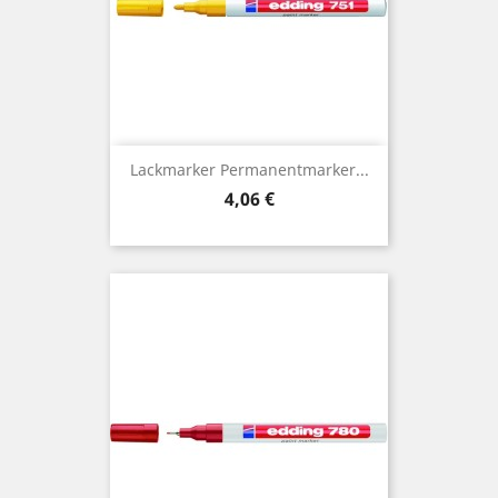
Lackmarker Permanentmarker...
Preis
4,06 €