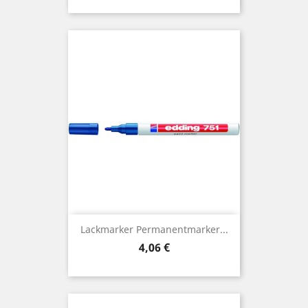
Lackmarker Permanentmarker...
Preis
4,06 €