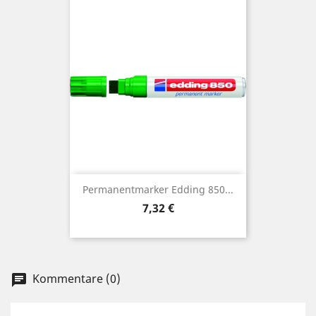
Permanentmarker Edding 850...
Preis
7,32 €
Kommentare (0)
chat