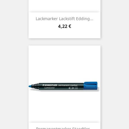
Lackmarker Lackstift Edding...
Preis
4,22 €
Permanentmarker Staedtler...