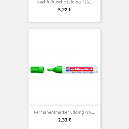
Nachfülltusche Edding T25...
Preis
5,22 €
Permanentmarker Edding No....
Preis
2,33 €