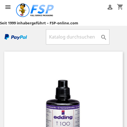
shopping_cart


Seit 1999 inhabergeführt – FSP-online.com
