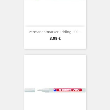
Permanentmarker Edding 500...
Preis
3,99 €