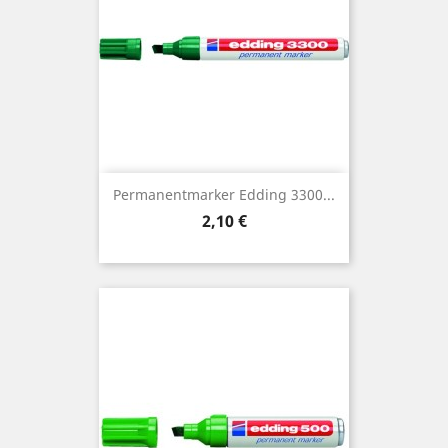
Permanentmarker Edding 3300...
Preis
2,10 €