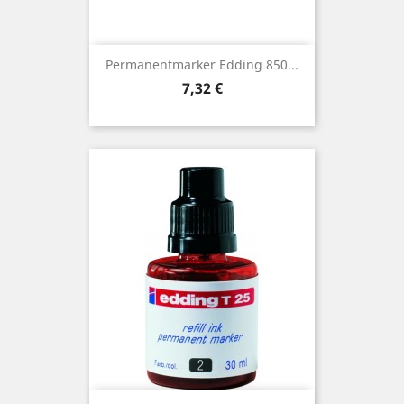
Permanentmarker Edding 850...
Preis
7,32 €