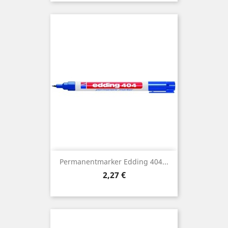
Permanentmarker Edding 404...
Preis
2,27 €