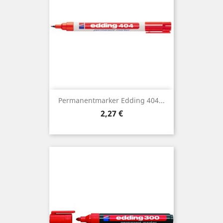
Permanentmarker Edding 404...
Preis
2,27 €