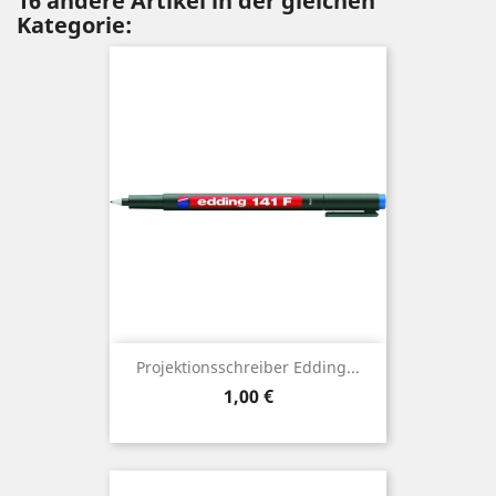
16 andere Artikel in der gleichen
Kategorie:
Projektionsschreiber Edding...
Preis
1,00 €