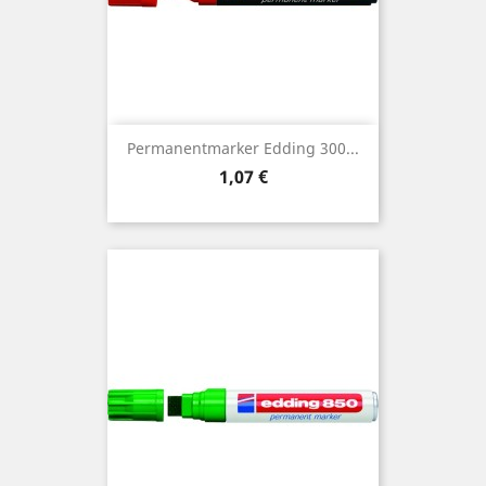
Permanentmarker Edding 300...
Preis
1,07 €