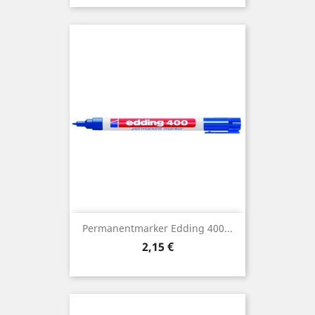
Permanentmarker Edding 400...
Preis
2,15 €