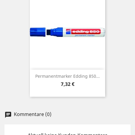
Permanentmarker Edding 850...
Preis
7,32 €
Kommentare (0)
chat