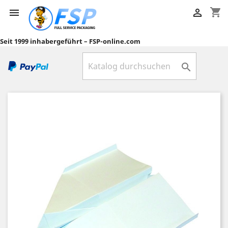
shopping_cart


Seit 1999 inhabergeführt – FSP-online.com
