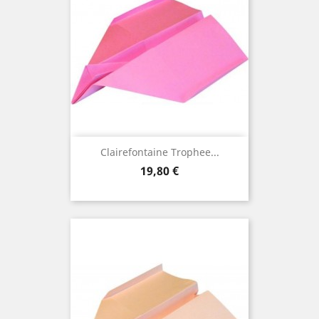
Clairefontaine Trophee...
Preis
19,80 €