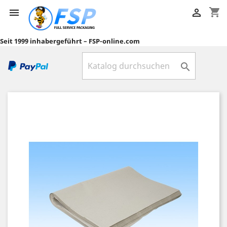
shopping_cart


Seit 1999 inhabergeführt – FSP-online.com
