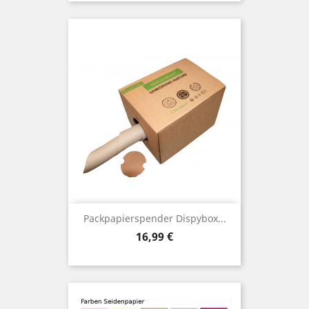
Packpapierspender Dispybox...
Preis
16,99 €