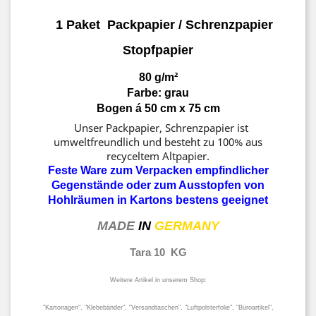
1 Paket Packpapier / Schrenzpapier
Stopfpapier
80 g/m²
Farbe: grau
Bogen á 50 cm x 75 cm
Unser Packpapier, Schrenzpapier ist
umweltfreundlich und besteht zu 100% aus
recyceltem Altpapier.
Feste Ware zum Verpacken empfindlicher
Gegenstände oder zum Ausstopfen von
Hohlräumen in Kartons bestens geeignet
MADE
IN
GERMANY
Tara 10 KG
Weitere Artikel in unserem Shop:
"Kartonagen", "Klebebänder", "Versandtaschen", "Luftpolsterfolie", "Büroartikel",