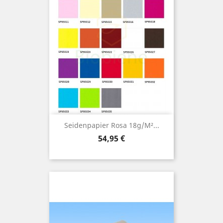
Seidenpapier Rosa 18g/m²...
Preis
54,95 €