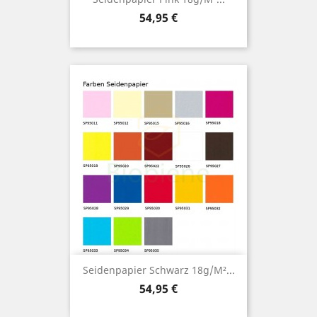
Preis
54,95 €
Seidenpapier Schwarz 18g/m²...
Preis
54,95 €