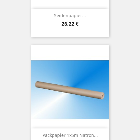
Seidenpapier...
Preis
26,22 €
Packpapier 1x5m Natron...