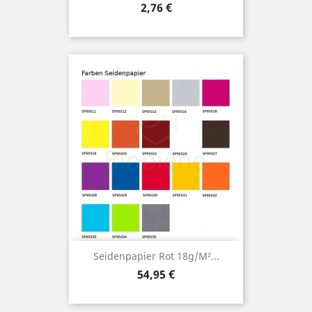
Preis
2,76 €
Seidenpapier Rot 18g/m²...
Preis
54,95 €