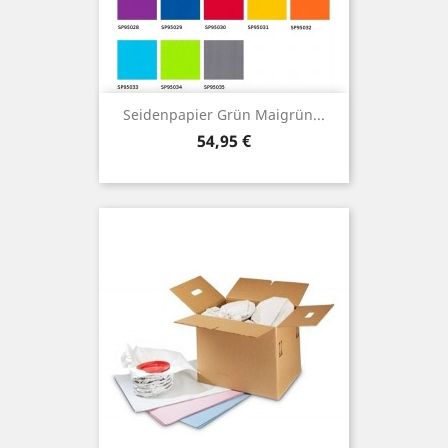
Seidenpapier Grün Maigrün...
Preis
54,95 €