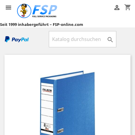
shopping_cart


Seit 1999 inhabergeführt – FSP-online.com
