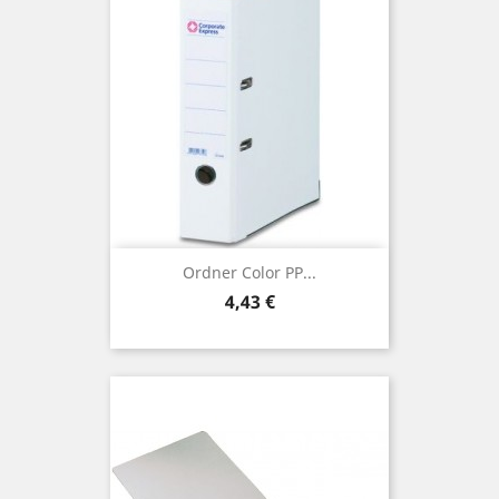
Ordner Color PP...
Preis
4,43 €