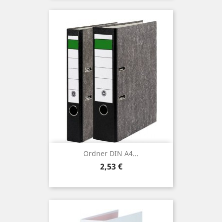
Ordner DIN A4...
Preis
2,53 €