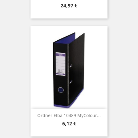
Preis
24,97 €
Ordner Elba 10489 MyColour...
Preis
6,12 €