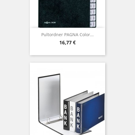
Pultordner PAGNA Color...
Preis
16,77 €