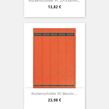
Rückenschilder PC 297x38mm...
Preis
13,82 €
Rückenschilder PC-Beschr....
Preis
23,98 €