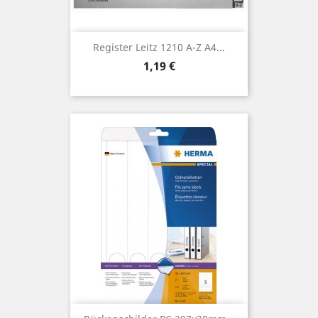
Register Leitz 1210 A-Z A4...
Preis
1,19 €