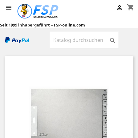
shopping_cart


Seit 1999 inhabergeführt – FSP-online.com
