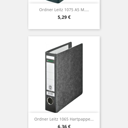
Ordner Leitz 1075 A5 M....
Preis
5,29 €
Ordner Leitz 1065 Hartpappe...
Preis
6,36 €