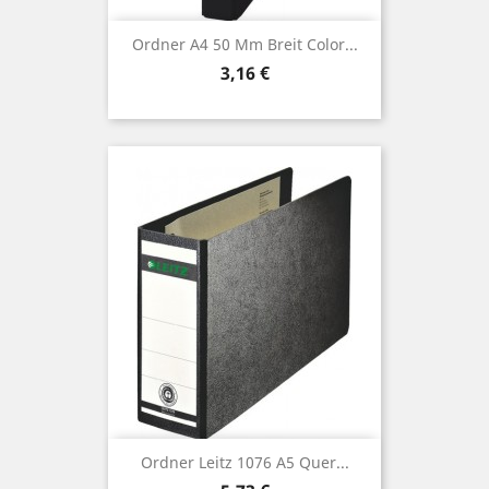
Ordner A4 50 Mm Breit Color...
Preis
3,16 €
Ordner Leitz 1076 A5 Quer...