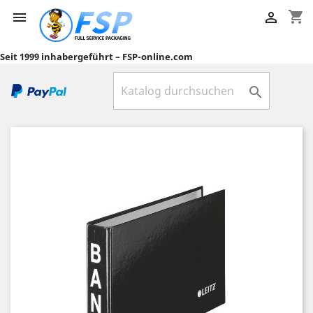
shopping_cart


Seit 1999 inhabergeführt – FSP-online.com
