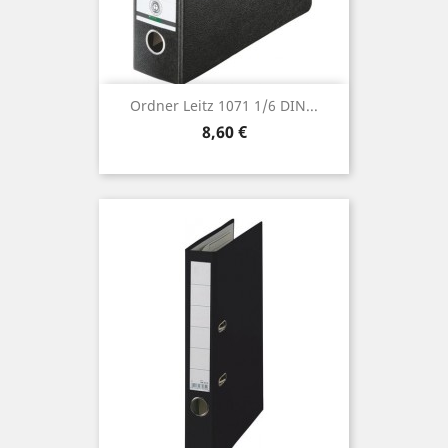
Ordner Leitz 1071 1/6 DIN...
Preis
8,60 €