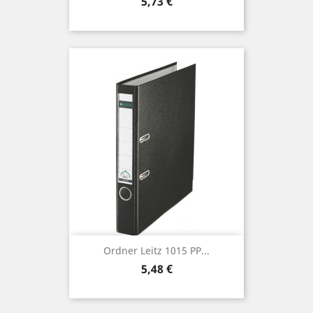
Preis
5,73 €
Ordner Leitz 1015 PP...
Preis
5,48 €