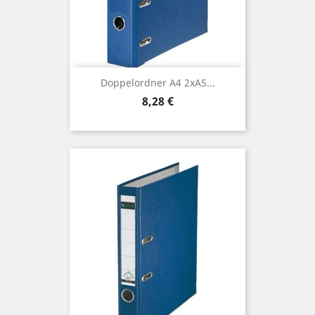
Doppelordner A4 2xA5...
Preis
8,28 €