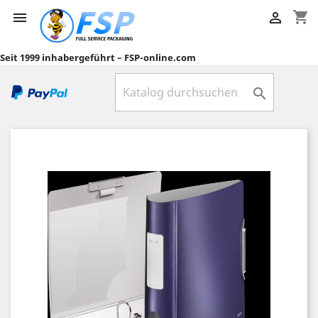
shopping_cart


Seit 1999 inhabergeführt – FSP-online.com
