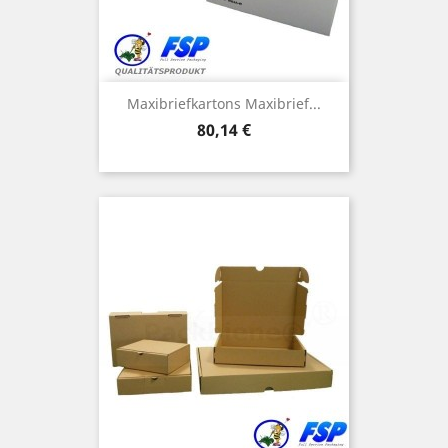
Maxibriefkartons Maxibrief...
Preis
80,14 €