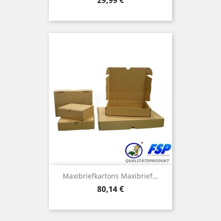
29,99 €
Maxibriefkartons Maxibrief...
Preis
80,14 €