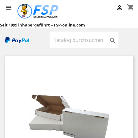
shopping_cart


Seit 1999 inhabergeführt – FSP-online.com
