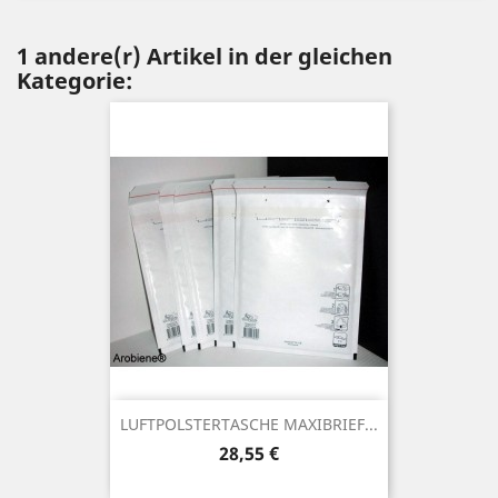
1 andere(r) Artikel in der gleichen
Kategorie:
LUFTPOLSTERTASCHE MAXIBRIEF...
Preis
28,55 €