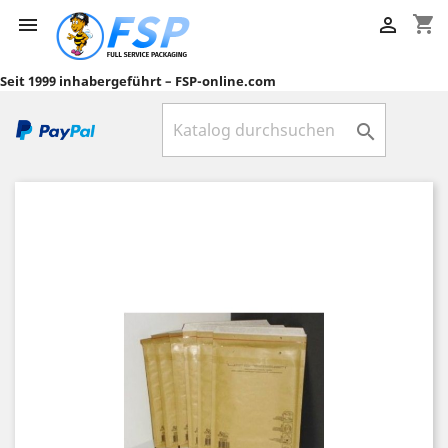
shopping_cart


Seit 1999 inhabergeführt – FSP-online.com
