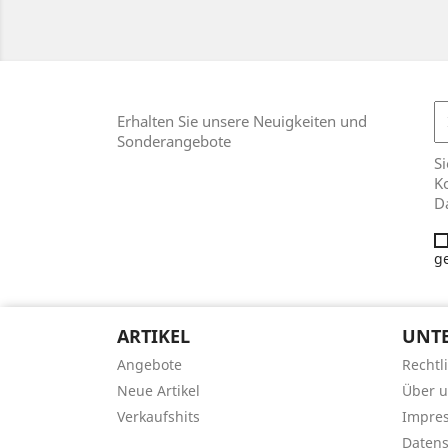
Erhalten Sie unsere Neuigkeiten und
Sonderangebote
Si
Ko
D
g
ARTIKEL
UNT
Angebote
Rechtl
Neue Artikel
Über 
Verkaufshits
Impre
Datens