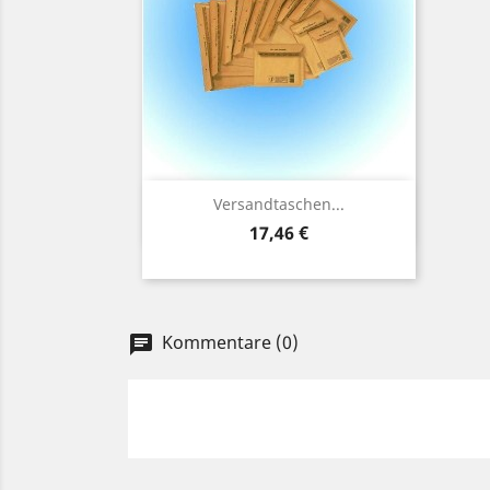
Vorschau

Versandtaschen...
Preis
17,46 €
Kommentare (0)
chat