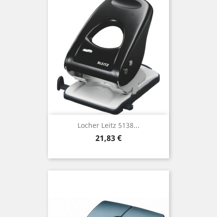
Locher Leitz 5138...
Preis
21,83 €