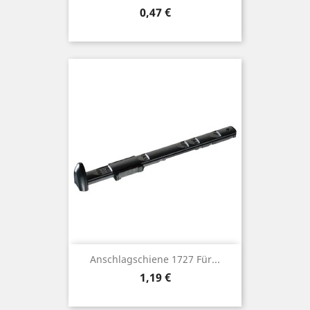
Preis
0,47 €
Anschlagschiene 1727 Für...
Preis
1,19 €