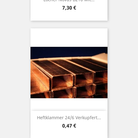
Preis
7,30 €
Heftklammer 24/6 Verkupfert...
Preis
0,47 €