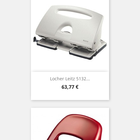
Locher Leitz 5132...
Preis
63,77 €