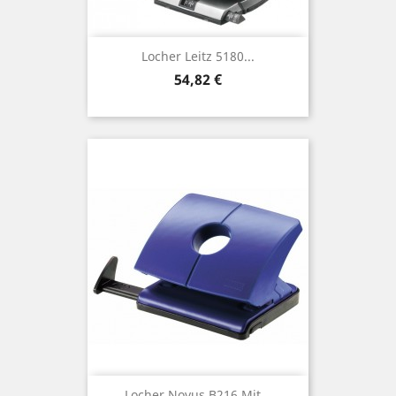
Locher Leitz 5180...
Preis
54,82 €
Locher Novus B216 Mit...