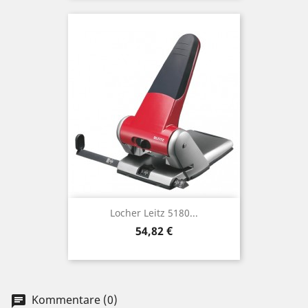
Locher Leitz 5180...
Preis
54,82 €
Kommentare (0)
chat