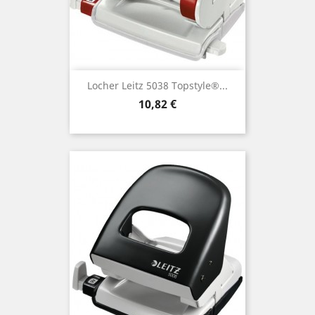
Locher Leitz 5038 Topstyle®...
Preis
10,82 €