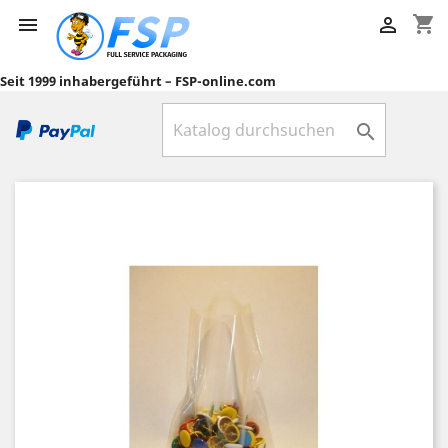
shopping_cart


Seit 1999 inhabergeführt – FSP-online.com
