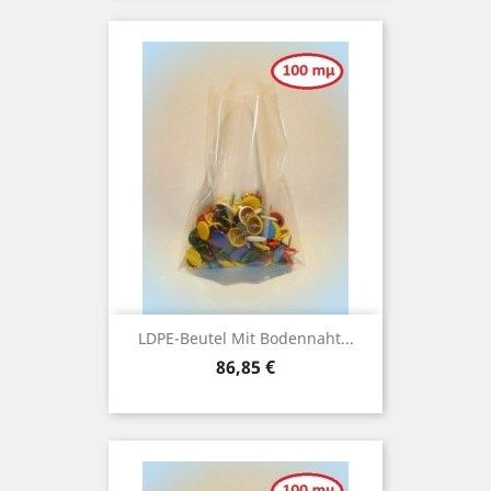
LDPE-Beutel Mit Bodennaht...
Preis
86,85 €