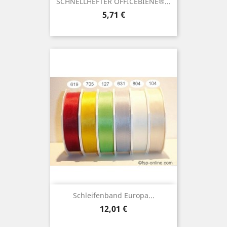
SCHNELLHEFTER OFFICEBIENE®...
Preis
5,71 €
Schleifenband Europa...
Preis
12,01 €