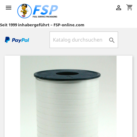
shopping_cart


Seit 1999 inhabergeführt – FSP-online.com
