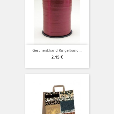
Geschenkband Ringelband...
Preis
2,15 €