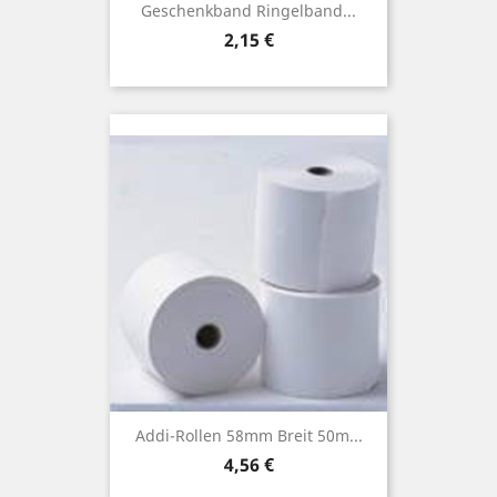
Geschenkband Ringelband...
Preis
2,15 €
Addi-Rollen 58mm Breit 50m...
Preis
4,56 €