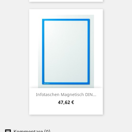
Infotaschen Magnetisch DIN...
Preis
47,62 €
Kommentare (0)