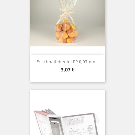
Frischhaltebeutel PP 0,03mm...
Preis
3,07 €