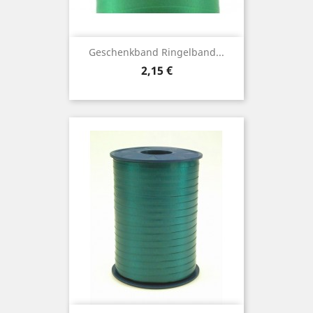
Geschenkband Ringelband...
Preis
2,15 €