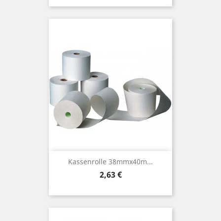
Kassenrolle 38mmx40m...
Preis
2,63 €