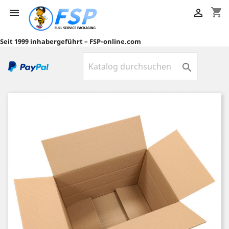
shopping_cart


Seit 1999 inhabergeführt – FSP-online.com
