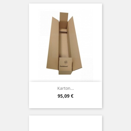
Karton...
Preis
95,09 €