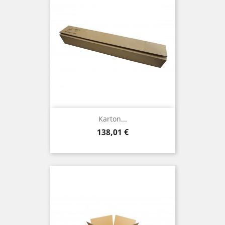
Karton...
Preis
138,01 €