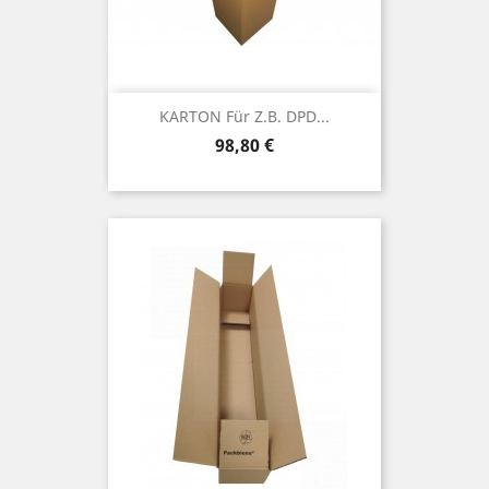
KARTON Für Z.B. DPD...
Preis
98,80 €