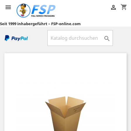
shopping_cart


Seit 1999 inhabergeführt – FSP-online.com
